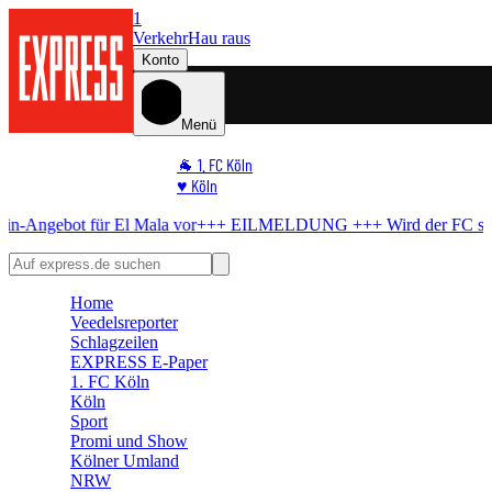
1
Verkehr
Hau raus
Konto
Menü
🐐 1. FC Köln
♥️ Köln
⭐ Promi
ür El Mala vor
+++ EILMELDUNG +++
Wird der FC schwach?
BVB b
🏆 Sport
🛒 Shoppingwelt
🧩 Spiele
Home
Veedelsreporter
Schlagzeilen
EXPRESS E-Paper
1. FC Köln
Köln
Sport
Promi und Show
Kölner Umland
NRW