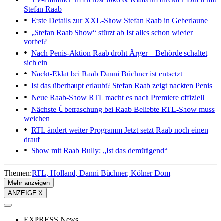
Stefan Raab
Erste Details zur XXL-Show
Stefan Raab in Geberlaune
„Stefan Raab Show“ stürzt ab
Ist alles schon wieder
vorbei?
Nach Penis-Aktion
Raab droht Ärger – Behörde schaltet
sich ein
Nackt-Eklat bei Raab
Danni Büchner ist entsetzt
Ist das überhaupt erlaubt?
Stefan Raab zeigt nackten Penis
Neue Raab-Show
RTL macht es nach Premiere offiziell
Nächste Überraschung bei Raab
Beliebte RTL-Show muss
weichen
RTL ändert weiter Programm
Jetzt setzt Raab noch einen
drauf
Show mit Raab
Bully: „Ist das demütigend“
Themen:
RTL
Holland
Danni Büchner
Kölner Dom
Mehr anzeigen
ANZEIGE X
EXPRESS News