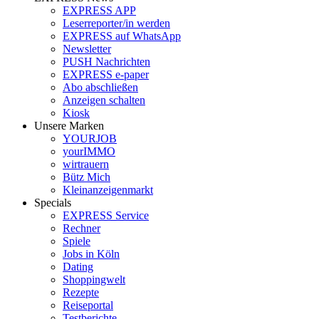
EXPRESS APP
Leserreporter/in werden
EXPRESS auf WhatsApp
Newsletter
PUSH Nachrichten
EXPRESS e-paper
Abo abschließen
Anzeigen schalten
Kiosk
Unsere Marken
YOURJOB
yourIMMO
wirtrauern
Bütz Mich
Kleinanzeigenmarkt
Specials
EXPRESS Service
Rechner
Spiele
Jobs in Köln
Dating
Shoppingwelt
Rezepte
Reiseportal
Testberichte