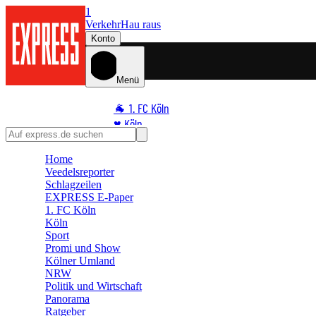
1
Verkehr
Hau raus
Konto
Menü
🐐 1. FC Köln
♥️ Köln
⭐ Promi
Home
🏆 Sport
Veedelsreporter
🛒 Shoppingwelt
Schlagzeilen
🧩 Spiele
EXPRESS E-Paper
1. FC Köln
Köln
Sport
Promi und Show
Kölner Umland
NRW
Politik und Wirtschaft
Panorama
Ratgeber