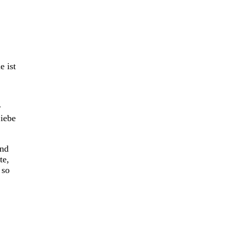
e ist
r
Liebe
und
te,
 so