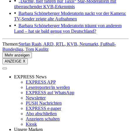
„Dachte, hier fahren nur Taxis“
Star-Moderatorin mit
überraschender KVB-Erkenntnis
Barbara Schöneberger
Moderatorin nackt vor der Kamera:
TV-Sender zeigte alte Aufnahmen
Barbara Schöneberger
Moderatorin träumt von anderem
Land – hat sie bald genug von Deutschland?
Themen:
Stefan Raab
ARD
RTL
KVB
Neumarkt
Fußball-
Bundesliga
Tom Kaulitz
Mehr anzeigen
ANZEIGE X
EXPRESS News
EXPRESS APP
Leserreporter/in werden
EXPRESS auf WhatsApp
Newsletter
PUSH Nachrichten
EXPRESS e-paper
Abo abschließen
Anzeigen schalten
Kiosk
Unsere Marken