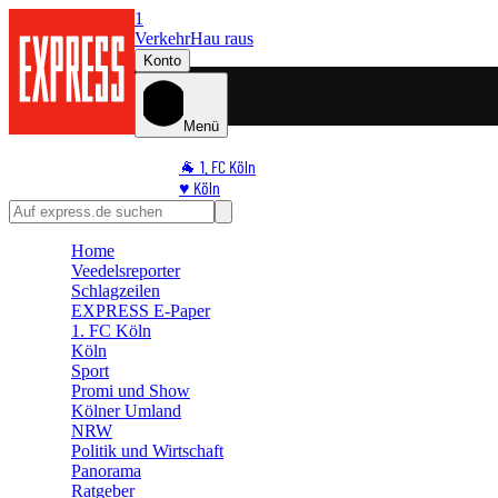
1
Verkehr
Hau raus
Konto
Menü
🐐 1. FC Köln
♥️ Köln
⭐ Promi
🏆 Sport
Home
🛒 Shoppingwelt
Veedelsreporter
🧩 Spiele
Schlagzeilen
EXPRESS E-Paper
1. FC Köln
Köln
Sport
Promi und Show
Kölner Umland
NRW
Politik und Wirtschaft
Panorama
Ratgeber