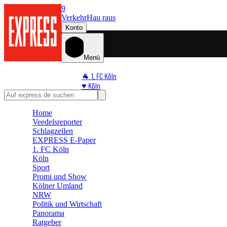
9
Verkehr
Hau raus
Konto
Menü
🐐 1. FC Köln
♥️ Köln
⭐ Promi
🏆 Sport
Home
Veedelsreporter
🛒 Shoppingwelt
Schlagzeilen
🧩 Spiele
EXPRESS E-Paper
1. FC Köln
Köln
Sport
Promi und Show
Kölner Umland
NRW
Politik und Wirtschaft
Panorama
Ratgeber