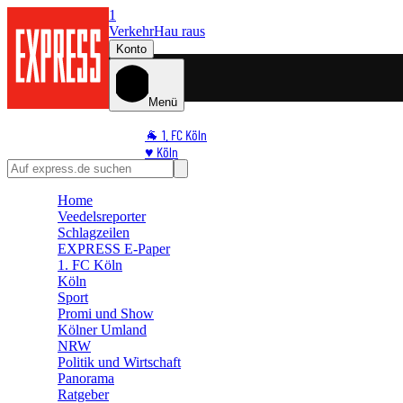
1
Verkehr
Hau raus
Konto
Menü
🐐 1. FC Köln
♥️ Köln
⭐ Promi
🏆 Sport
Home
Veedelsreporter
🛒 Shoppingwelt
Schlagzeilen
🧩 Spiele
EXPRESS E-Paper
1. FC Köln
Köln
Sport
Promi und Show
Kölner Umland
NRW
Politik und Wirtschaft
Panorama
Ratgeber