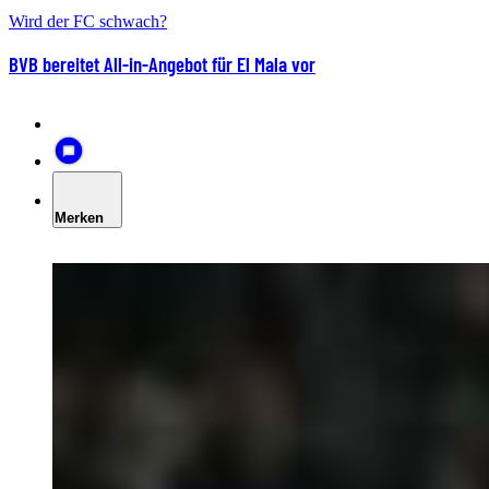
Wird der FC schwach?
BVB bereitet All-in-Angebot für El Mala vor
Merken