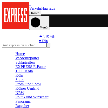
1
Verkehr
Hau raus
Konto
Menü
🐐 1. FC Köln
♥️ Köln
⭐ Promi
🏆 Sport
Home
Veedelsreporter
🛒 Shoppingwelt
Schlagzeilen
🧩 Spiele
EXPRESS E-Paper
1. FC Köln
Köln
Sport
Promi und Show
Kölner Umland
NRW
Politik und Wirtschaft
Panorama
Ratgeber