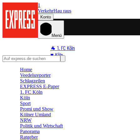
1
Verkehr
Hau raus
Konto
Menü
🐐 1. FC Köln
♥️ Köln
⭐ Promi
Home
🏆 Sport
Veedelsreporter
🛒 Shoppingwelt
Schlagzeilen
EXPRESS E-Paper
🧩 Spiele
1. FC Köln
Köln
Sport
Promi und Show
Kölner Umland
NRW
Politik und Wirtschaft
Panorama
Ratgeber