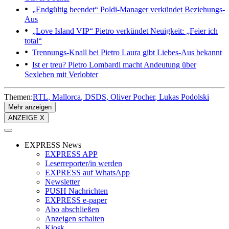
„Endgültig beendet“
Poldi-Manager verkündet Beziehungs-
Aus
„Love Island VIP“
Pietro verkündet Neuigkeit: „Feier ich
total“
Trennungs-Knall bei Pietro
Laura gibt Liebes-Aus bekannt
Ist er treu?
Pietro Lombardi macht Andeutung über
Sexleben mit Verlobter
Themen:
RTL
Mallorca
DSDS
Oliver Pocher
Lukas Podolski
Mehr anzeigen
ANZEIGE X
EXPRESS News
EXPRESS APP
Leserreporter/in werden
EXPRESS auf WhatsApp
Newsletter
PUSH Nachrichten
EXPRESS e-paper
Abo abschließen
Anzeigen schalten
Kiosk