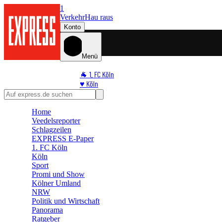
1
Verkehr
Hau raus
Konto
Menü
🐐 1. FC Köln
♥️ Köln
⭐ Promi
🏆 Sport
Home
🛒 Shoppingwelt
Veedelsreporter
🧩 Spiele
Schlagzeilen
EXPRESS E-Paper
1. FC Köln
Köln
Sport
Promi und Show
Kölner Umland
NRW
Politik und Wirtschaft
Panorama
Ratgeber