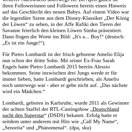
ihren Followerinnen und Followern bereits einen Hinweis
auf das Geschlecht des neuen Babys. Auf einem Video war
die legendäre Szene aus dem Disney-Klassiker „Der König
der Löwen“ zu sehen, in der Affe Rafiki den Tieren der
Savanne feierlich den kleinen Löwen Simba präsentiert.
Dann flogen die Worte ins Bild: „It's a... Boy!“ (deutsch:
„Es ist ein Junge!“).
Für Pietro Lombardi ist der frisch geborene Amelio Elija
nun schon der dritte Sohn. Mit seiner Ex-Frau Sarah
Engels hatte Pietro Lombardi 2015 bereits Alessio
bekommen. Seine inzwischen drei Jungs werde er für
immer lieben, hatte Lombardi geschrieben, als Amelio
noch unterwegs war - aber er gebe nicht auf. „Das nächste
wird ein Mädchen.“
Lombardi, geboren in Karlsruhe, wurde 2011 als Gewinner
der achten Staffel der RTL-Castingshow „
Deutschland
sucht den Superstar
“ (DSDS) bekannt. Erfolg hatte er
seitdem unter anderem mit Hits wie „Call My Name“,
„Senorita“ und „Phänomenal“. (dpa, sku)