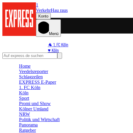
1
Verkehr
Hau raus
Konto
Menü
🐐 1. FC Köln
♥️ Köln
⭐ Promi
🏆 Sport
Home
Veedelsreporter
🛒 Shoppingwelt
Schlagzeilen
🧩 Spiele
EXPRESS E-Paper
1. FC Köln
Köln
Sport
Promi und Show
Kölner Umland
NRW
Politik und Wirtschaft
Panorama
Ratgeber