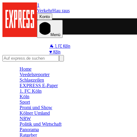
1
Verkehr
Hau raus
Konto
Menü
🐐 1. FC Köln
♥️ Köln
⭐ Promi
🏆 Sport
Home
🛒 Shoppingwelt
Veedelsreporter
🧩 Spiele
Schlagzeilen
EXPRESS E-Paper
1. FC Köln
Köln
Sport
Promi und Show
Kölner Umland
NRW
Politik und Wirtschaft
Panorama
Ratgeber