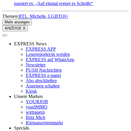
passiert es: „Auf einmal regnet es Scheiße“
Themen:
RTL
Michelle
LGBTQI+
Mehr anzeigen
ANZEIGE X
EXPRESS News
EXPRESS APP
Leserreporter/in werden
EXPRESS auf WhatsApp
Newsletter
PUSH Nachrichten
EXPRESS e-paper
Abo abschließen
Anzeigen schalten
Kiosk
Unsere Marken
YOURJOB
yourIMMO
wirtrauern
Bütz Mich
Kleinanzeigenmarkt
Specials