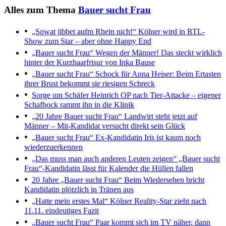
Alles zum Thema
Bauer sucht Frau
„Sowat jibbet aufm Rhein nich!“
Kölner wird in RTL-
Show zum Star – aber ohne Happy End
„Bauer sucht Frau“
Wegen der Männer! Das steckt wirklich
hinter der Kurzhaarfrisur von Inka Bause
„Bauer sucht Frau“
Schock für Anna Heiser: Beim Ertasten
ihrer Brust bekommt sie riesigen Schreck
Sorge um Schäfer Heinrich
OP nach Tier-Attacke – eigener
Schafbock rammt ihn in die Klinik
„20 Jahre Bauer sucht Frau“
Landwirt steht jetzt auf
Männer – Mit-Kandidat versucht direkt sein Glück
„Bauer sucht Frau“
Ex-Kandidatin Iris ist kaum noch
wiederzuerkennen
„Das muss man auch anderen Leuten zeigen“
„Bauer sucht
Frau“-Kandidatin lässt für Kalender die Hüllen fallen
20 Jahre „Bauer sucht Frau“
Beim Wiedersehen bricht
Kandidatin plötzlich in Tränen aus
„Hatte mein erstes Mal“
Kölner Reality-Star zieht nach
11.11. eindeutiges Fazit
„Bauer sucht Frau“
Paar kommt sich im TV näher, dann