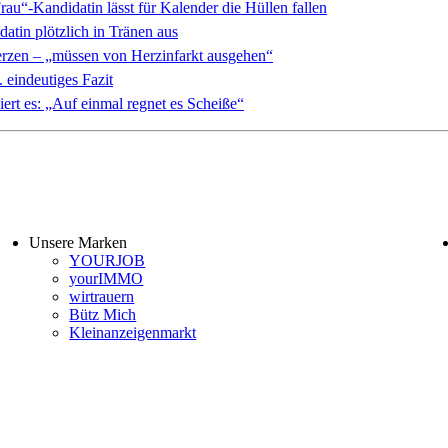
au“-Kandidatin lässt für Kalender die Hüllen fallen
tin plötzlich in Tränen aus
rzen – „müssen von Herzinfarkt ausgehen“
 eindeutiges Fazit
ert es: „Auf einmal regnet es Scheiße“
Unsere Marken
YOURJOB
yourIMMO
wirtrauern
Bütz Mich
Kleinanzeigenmarkt