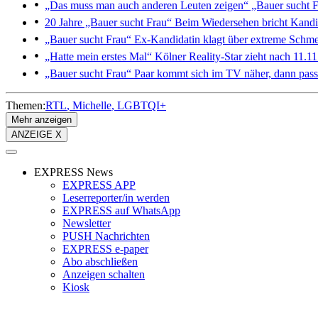
„Das muss man auch anderen Leuten zeigen“
„Bauer sucht Fr
20 Jahre „Bauer sucht Frau“
Beim Wiedersehen bricht Kandida
„Bauer sucht Frau“
Ex-Kandidatin klagt über extreme Schme
„Hatte mein erstes Mal“
Kölner Reality-Star zieht nach 11.11.
„Bauer sucht Frau“
Paar kommt sich im TV näher, dann passi
Themen:
RTL
Michelle
LGBTQI+
Mehr anzeigen
ANZEIGE X
EXPRESS News
EXPRESS APP
Leserreporter/in werden
EXPRESS auf WhatsApp
Newsletter
PUSH Nachrichten
EXPRESS e-paper
Abo abschließen
Anzeigen schalten
Kiosk