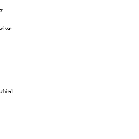
er
wisse
schied