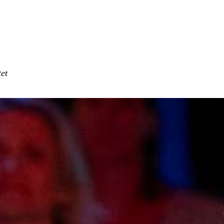
h
tet