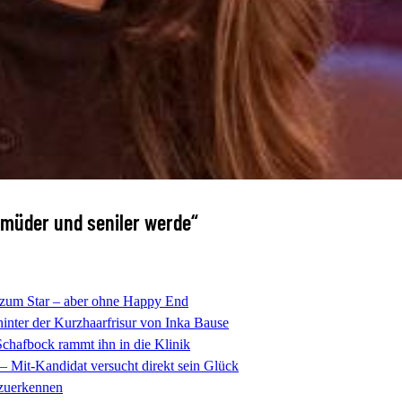
d müder und seniler werde“
zum Star – aber ohne Happy End
inter der Kurzhaarfrisur von Inka Bause
chafbock rammt ihn in die Klinik
 – Mit-Kandidat versucht direkt sein Glück
rzuerkennen