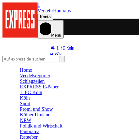
1
Verkehr
Hau raus
Konto
Menü
🐐 1. FC Köln
♥️ Köln
⭐ Promi
Home
🏆 Sport
Veedelsreporter
🛒 Shoppingwelt
Schlagzeilen
🧩 Spiele
EXPRESS E-Paper
1. FC Köln
Köln
Sport
Promi und Show
Kölner Umland
NRW
Politik und Wirtschaft
Panorama
Ratgeber