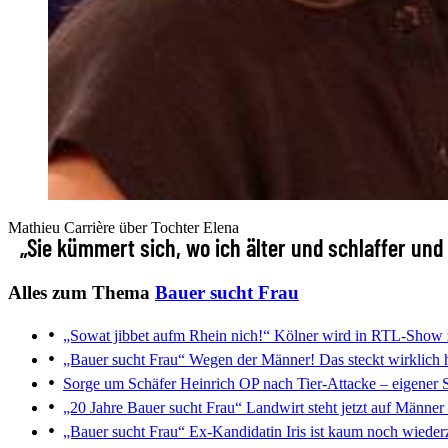
Mathieu Carrière über Tochter Elena
„Sie kümmert sich, wo ich älter und schlaffer un
Alles zum Thema
Bauer sucht Frau
„Sowat jibbet aufm Rhein nich!“
Kölner wird in RTL-Show 
„Bauer sucht Frau“
Wegen der Männer! Das steckt wirklich h
Sorge um Schäfer Heinrich
OP nach Tier-Attacke – eigener S
„20 Jahre Bauer sucht Frau“
Landwirt steht jetzt auf Männer
„Bauer sucht Frau“
Ex-Kandidatin Iris ist kaum noch wiede