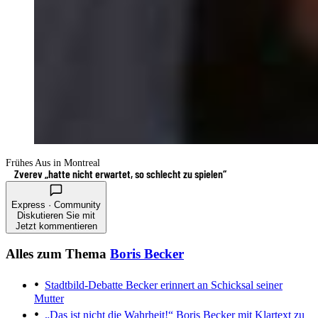
Frühes Aus in Montreal
Zverev „hatte nicht erwartet, so schlecht zu spielen“
Express · Community
Diskutieren Sie mit
Jetzt kommentieren
Alles zum Thema
Boris Becker
Stadtbild-Debatte
Becker erinnert an Schicksal seiner
Mutter
„Das ist nicht die Wahrheit!“
Boris Becker mit Klartext zu