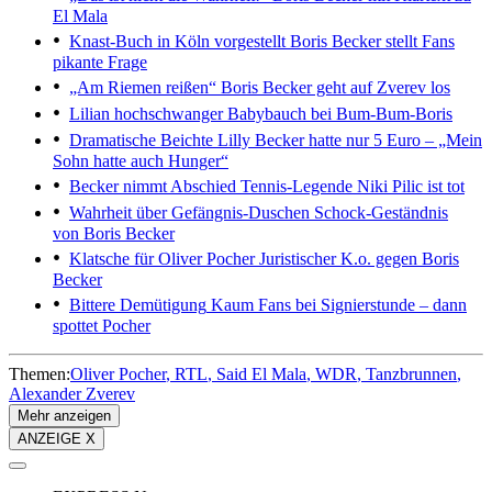
El Mala
Knast-Buch in Köln vorgestellt
Boris Becker stellt Fans
pikante Frage
„Am Riemen reißen“
Boris Becker geht auf Zverev los
Lilian hochschwanger
Babybauch bei Bum-Bum-Boris
Dramatische Beichte
Lilly Becker hatte nur 5 Euro – „Mein
Sohn hatte auch Hunger“
Becker nimmt Abschied
Tennis-Legende Niki Pilic ist tot
Wahrheit über Gefängnis-Duschen
Schock-Geständnis
von Boris Becker
Klatsche für Oliver Pocher
Juristischer K.o. gegen Boris
Becker
Bittere Demütigung
Kaum Fans bei Signierstunde – dann
spottet Pocher
Themen:
Oliver Pocher
RTL
Said El Mala
WDR
Tanzbrunnen
Alexander Zverev
Mehr anzeigen
ANZEIGE X