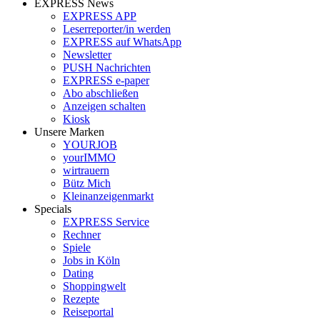
EXPRESS News
EXPRESS APP
Leserreporter/in werden
EXPRESS auf WhatsApp
Newsletter
PUSH Nachrichten
EXPRESS e-paper
Abo abschließen
Anzeigen schalten
Kiosk
Unsere Marken
YOURJOB
yourIMMO
wirtrauern
Bütz Mich
Kleinanzeigenmarkt
Specials
EXPRESS Service
Rechner
Spiele
Jobs in Köln
Dating
Shoppingwelt
Rezepte
Reiseportal