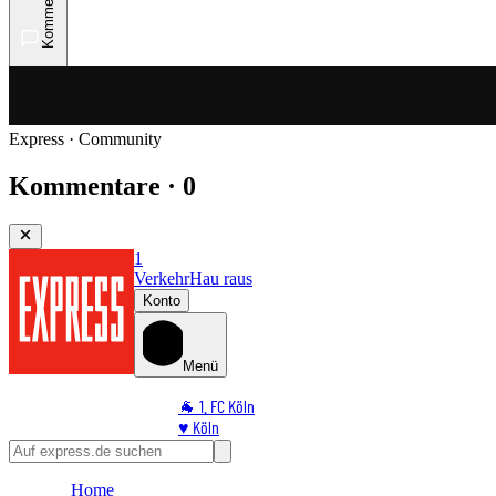
Kommentare
Express · Community
Kommentare · 0
1
Verkehr
Hau raus
Konto
Menü
🐐 1. FC Köln
♥️ Köln
⭐ Promi
🏆 Sport
Home