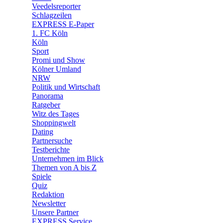
🛒 Shoppingwelt
Veedelsreporter
🧩 Spiele
Schlagzeilen
EXPRESS E-Paper
1. FC Köln
Köln
Sport
Promi und Show
Kölner Umland
NRW
Politik und Wirtschaft
Panorama
Ratgeber
Witz des Tages
Shoppingwelt
Dating
Partnersuche
Testberichte
Unternehmen im Blick
Themen von A bis Z
Spiele
Quiz
Redaktion
Newsletter
Unsere Partner
EXPRESS Service