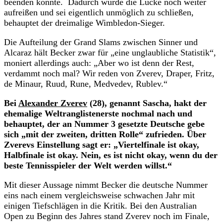
beenden könnte. Dadurch würde die Lücke noch weiter
aufreißen und sei eigentlich unmöglich zu schließen,
behauptet der dreimalige Wimbledon-Sieger.
Die Aufteilung der Grand Slams zwischen Sinner und
Alcaraz hält Becker zwar für „eine unglaubliche Statistik“,
moniert allerdings auch: „Aber wo ist denn der Rest,
verdammt noch mal? Wir reden von Zverev, Draper, Fritz,
de Minaur, Ruud, Rune, Medvedev, Rublev.“
Bei
Alexander Zverev
(28), genannt Sascha, hakt der
ehemalige Weltranglistenerste nochmal nach und
behauptet, der an Nummer 3 gesetzte Deutsche gebe
sich „mit der zweiten, dritten Rolle“ zufrieden. Über
Zverevs Einstellung sagt er: „Viertelfinale ist okay,
Halbfinale ist okay. Nein, es ist nicht okay, wenn du der
beste Tennisspieler der Welt werden willst.“
Mit dieser Aussage nimmt Becker die deutsche Nummer
eins nach einem vergleichsweise schwachen Jahr mit
einigen Tiefschlägen in die Kritik. Bei den Australian
Open zu Beginn des Jahres stand Zverev noch im Finale,