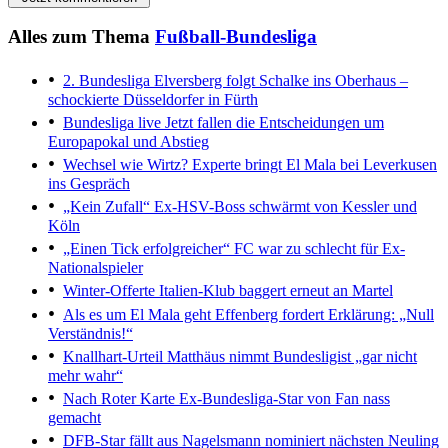
Alles zum Thema
Fußball-Bundesliga
2. Bundesliga
Elversberg folgt Schalke ins Oberhaus –
schockierte Düsseldorfer in Fürth
Bundesliga live
Jetzt fallen die Entscheidungen um
Europapokal und Abstieg
Wechsel wie Wirtz?
Experte bringt El Mala bei Leverkusen
ins Gespräch
„Kein Zufall“
Ex-HSV-Boss schwärmt von Kessler und
Köln
„Einen Tick erfolgreicher“
FC war zu schlecht für Ex-
Nationalspieler
Winter-Offerte
Italien-Klub baggert erneut an Martel
Als es um El Mala geht
Effenberg fordert Erklärung: „Null
Verständnis!“
Knallhart-Urteil
Matthäus nimmt Bundesligist „gar nicht
mehr wahr“
Nach Roter Karte
Ex-Bundesliga-Star von Fan nass
gemacht
DFB-Star fällt aus
Nagelsmann nominiert nächsten Neuling