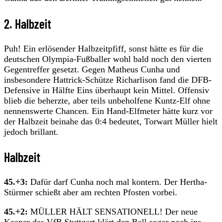
2. Halbzeit
Puh! Ein erlösender Halbzeitpfiff, sonst hätte es für die
deutschen Olympia-Fußballer wohl bald noch den vierten
Gegentreffer gesetzt. Gegen Matheus Cunha und
insbesondere Hattrick-Schütze Richarlison fand die DFB-
Defensive in Hälfte Eins überhaupt kein Mittel. Offensiv
blieb die beherzte, aber teils unbeholfene Kuntz-Elf ohne
nennenswerte Chancen. Ein Hand-Elfmeter hätte kurz vor
der Halbzeit beinahe das 0:4 bedeutet, Torwart Müller hielt
jedoch brillant.
Halbzeit
45.+3:
Dafür darf Cunha noch mal kontern. Der Hertha-
Stürmer schießt aber am rechten Pfosten vorbei.
45.+2:
MÜLLER HÄLT SENSATIONELL! Der neue
Keeper des VfB Stuttgart klärt den Ball sogar noch ins