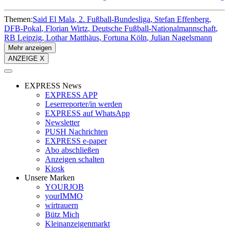
Themen:
Said El Mala
2. Fußball-Bundesliga
Stefan Effenberg
DFB-Pokal
Florian Wirtz
Deutsche Fußball-Nationalmannschaft
RB Leipzig
Lothar Matthäus
Fortuna Köln
Julian Nagelsmann
Mehr anzeigen
ANZEIGE X
EXPRESS News
EXPRESS APP
Leserreporter/in werden
EXPRESS auf WhatsApp
Newsletter
PUSH Nachrichten
EXPRESS e-paper
Abo abschließen
Anzeigen schalten
Kiosk
Unsere Marken
YOURJOB
yourIMMO
wirtrauern
Bütz Mich
Kleinanzeigenmarkt