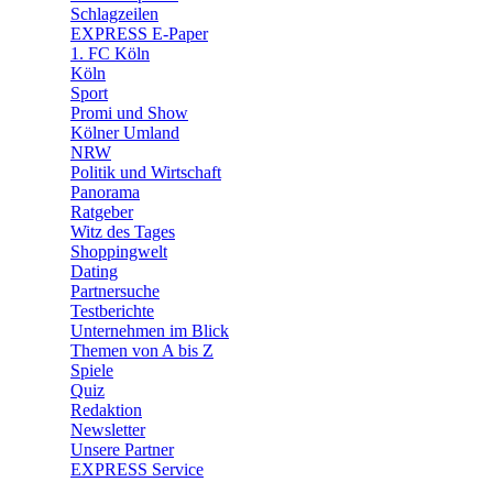
🧩 Spiele
Schlagzeilen
EXPRESS E-Paper
1. FC Köln
Köln
Sport
Promi und Show
Kölner Umland
NRW
Politik und Wirtschaft
Panorama
Ratgeber
Witz des Tages
Shoppingwelt
Dating
Partnersuche
Testberichte
Unternehmen im Blick
Themen von A bis Z
Spiele
Quiz
Redaktion
Newsletter
Unsere Partner
EXPRESS Service