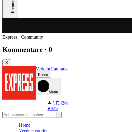
Kommentare
Express · Community
Kommentare · 0
Verkehr
Hau raus
Konto
Menü
🐐 1. FC Köln
♥️ Köln
⭐ Promi
🏆 Sport
Home
🛒 Shoppingwelt
Veedelsreporter