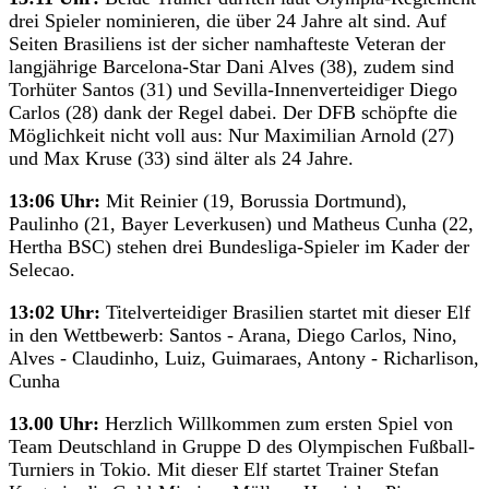
drei Spieler nominieren, die über 24 Jahre alt sind. Auf
Seiten Brasiliens ist der sicher namhafteste Veteran der
langjährige Barcelona-Star Dani Alves (38), zudem sind
Torhüter Santos (31) und Sevilla-Innenverteidiger Diego
Carlos (28) dank der Regel dabei. Der DFB schöpfte die
Möglichkeit nicht voll aus: Nur Maximilian Arnold (27)
und Max Kruse (33) sind älter als 24 Jahre.
13:06 Uhr:
Mit Reinier (19, Borussia Dortmund),
Paulinho (21, Bayer Leverkusen) und Matheus Cunha (22,
Hertha BSC) stehen drei Bundesliga-Spieler im Kader der
Selecao.
13:02 Uhr:
Titelverteidiger Brasilien startet mit dieser Elf
in den Wettbewerb: Santos - Arana, Diego Carlos, Nino,
Alves - Claudinho, Luiz, Guimaraes, Antony - Richarlison,
Cunha
13.00 Uhr:
Herzlich Willkommen zum ersten Spiel von
Team Deutschland in Gruppe D des Olympischen Fußball-
Turniers in Tokio. Mit dieser Elf startet Trainer Stefan