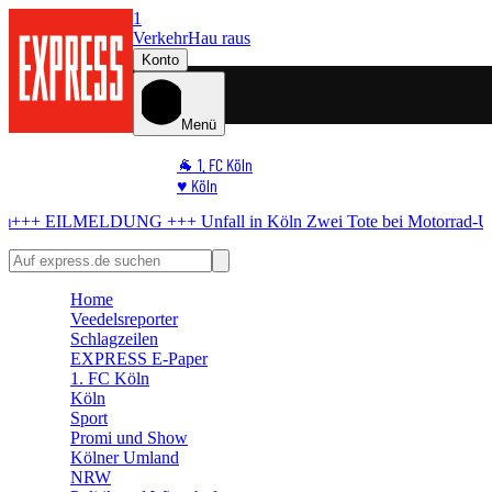
1
Verkehr
Hau raus
Konto
Menü
🐐 1. FC Köln
♥️ Köln
⭐ Promi
Unfall in Köln
Zwei Tote bei Motorrad-Unfall – Verdacht auf illegale
🏆 Sport
🛒 Shoppingwelt
🧩 Spiele
Home
Veedelsreporter
Schlagzeilen
EXPRESS E-Paper
1. FC Köln
Köln
Sport
Promi und Show
Kölner Umland
NRW