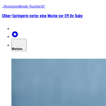
„Herzzerreißende Nachricht“
Silber-Springerin verlor eine Woche vor EM ihr Baby
Merken