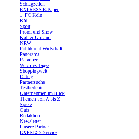
🧩 Spiele
Schlagzeilen
EXPRESS E-Paper
1. FC Köln
Köln
Sport
Promi und Show
Kölner Umland
NRW
Politik und Wirtschaft
Panorama
Ratgeber
Witz des Tages
Shoppingwelt
Dating
Partnersuche
Testberichte
Unternehmen im Blick
Themen von A bis Z
Spiele
Quiz
Redaktion
Newsletter
Unsere Partner
EXPRESS Service