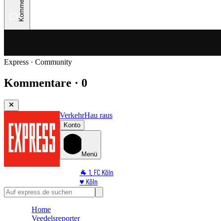
Kommentare
Express · Community
Kommentare · 0
Verkehr
Hau raus
Konto
Menü
🐐 1. FC Köln
♥️ Köln
⭐ Promi
🏆 Sport
Home
🛒 Shoppingwelt
Veedelsreporter