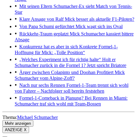
Mit seinen Eltern
Schumacher-Ex sieht Match von Tennis-
Star
Klare Ansage von Ralf
Mick besser als aktuelle F1-Piloten?
Von Papa Schumi gefürchtet
Mick wagt sich ins Oval
Rückkehr-Traum geplatzt
Mick Schumacher kassiert bittere
Absage
Konkurrenz hat es aber in sich
Konkrete Formel-1-
Hoffnung für Mick: „Tolle Position“
„Welches Experiment ich für richtig halte“
Holt er
Schumacher zurück in die Formel 1? Jetzt spricht Briatore
Ärger zwischen Colapinto und Doohan
Profitiert Mick
Schumacher vom Alpine-Zoff?
Nach nur sechs Rennen
Formel-1-Team trennt sich wohl
von Fahrer – Nachfolger soll bereits feststehen
Formel-1-Comeback in Planung?
Bei Rennen in Miami:
Schumacher traf sich wohl mit Team-Bossen
Thema:
Michael Schumacher
Mehr anzeigen
ANZEIGE X