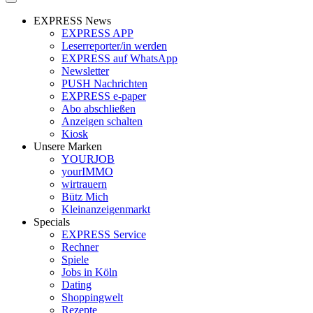
EXPRESS News
EXPRESS APP
Leserreporter/in werden
EXPRESS auf WhatsApp
Newsletter
PUSH Nachrichten
EXPRESS e-paper
Abo abschließen
Anzeigen schalten
Kiosk
Unsere Marken
YOURJOB
yourIMMO
wirtrauern
Bütz Mich
Kleinanzeigenmarkt
Specials
EXPRESS Service
Rechner
Spiele
Jobs in Köln
Dating
Shoppingwelt
Rezepte