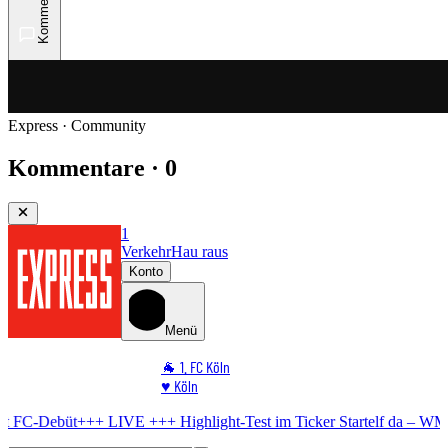
Kommentare
Express · Community
Kommentare · 0
1
Verkehr
Hau raus
Konto
Menü
🐐 1. FC Köln
♥️ Köln
⭐ Promi
LIVE +++
Highlight-Test im Ticker
Startelf da – WM-Star gibt FC-Deb
🏆 Sport