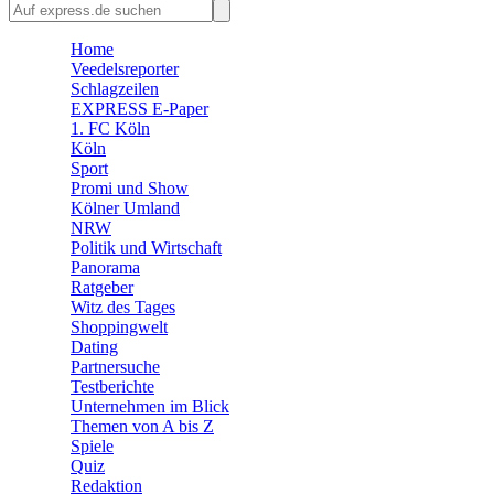
🛒 Shoppingwelt
🧩 Spiele
Home
Veedelsreporter
Schlagzeilen
EXPRESS E-Paper
1. FC Köln
Köln
Sport
Promi und Show
Kölner Umland
NRW
Politik und Wirtschaft
Panorama
Ratgeber
Witz des Tages
Shoppingwelt
Dating
Partnersuche
Testberichte
Unternehmen im Blick
Themen von A bis Z
Spiele
Quiz
Redaktion