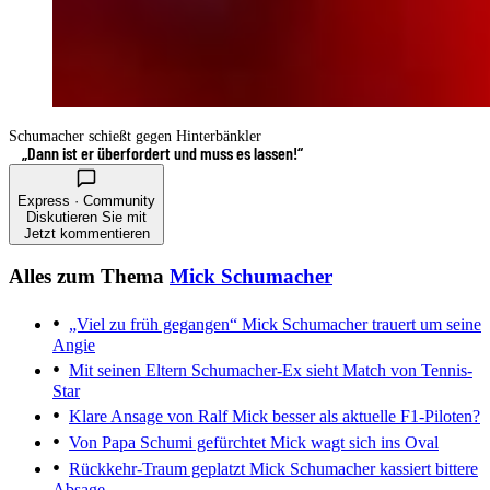
Schumacher schießt gegen Hinterbänkler
„Dann ist er überfordert und muss es lassen!“
Express · Community
Diskutieren Sie mit
Jetzt kommentieren
Alles zum Thema
Mick Schumacher
„Viel zu früh gegangen“
Mick Schumacher trauert um seine
Angie
Mit seinen Eltern
Schumacher-Ex sieht Match von Tennis-
Star
Klare Ansage von Ralf
Mick besser als aktuelle F1-Piloten?
Von Papa Schumi gefürchtet
Mick wagt sich ins Oval
Rückkehr-Traum geplatzt
Mick Schumacher kassiert bittere
Absage