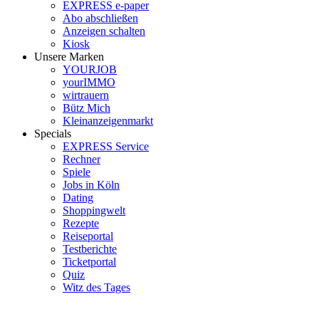
EXPRESS e-paper
Abo abschließen
Anzeigen schalten
Kiosk
Unsere Marken
YOURJOB
yourIMMO
wirtrauern
Bütz Mich
Kleinanzeigenmarkt
Specials
EXPRESS Service
Rechner
Spiele
Jobs in Köln
Dating
Shoppingwelt
Rezepte
Reiseportal
Testberichte
Ticketportal
Quiz
Witz des Tages