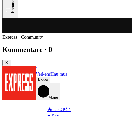
Kommentare
Express · Community
Kommentare · 0
1
Verkehr
Hau raus
Konto
Menü
🐐 1. FC Köln
♥️ Köln
⭐ Promi
+++ LIVE +++
Highlight-Test im Ticker
Zweite Halbzeit 
🏆 Sport