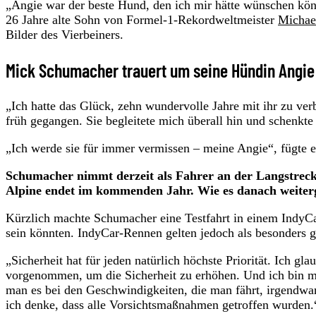
„Angie war der beste Hund, den ich mir hätte wünschen kön
26 Jahre alte Sohn von Formel-1-Rekordweltmeister
Michae
Bilder des Vierbeiners.
Mick Schumacher trauert um seine Hündin Angie
„Ich hatte das Glück, zehn wundervolle Jahre mit ihr zu verb
früh gegangen. Sie begleitete mich überall hin und schenkt
„Ich werde sie für immer vermissen – meine Angie“, fügte 
Schumacher nimmt derzeit als Fahrer an der Langstreck
Alpine endet im kommenden Jahr. Wie es danach weiterge
Kürzlich machte Schumacher eine Testfahrt in einem IndyCar
sein könnten. IndyCar-Rennen gelten jedoch als besonders g
„Sicherheit hat für jeden natürlich höchste Priorität. Ich 
vorgenommen, um die Sicherheit zu erhöhen. Und ich bin mir 
man es bei den Geschwindigkeiten, die man fährt, irgendwa
ich denke, dass alle Vorsichtsmaßnahmen getroffen wurden.“