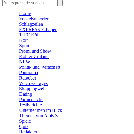
🛒 Shoppingwelt
Home
🧩 Spiele
Veedelsreporter
Schlagzeilen
EXPRESS E-Paper
1. FC Köln
Köln
Sport
Promi und Show
Kölner Umland
NRW
Politik und Wirtschaft
Panorama
Ratgeber
Witz des Tages
Shoppingwelt
Dating
Partnersuche
Testberichte
Unternehmen im Blick
Themen von A bis Z
Spiele
Quiz
Redaktion