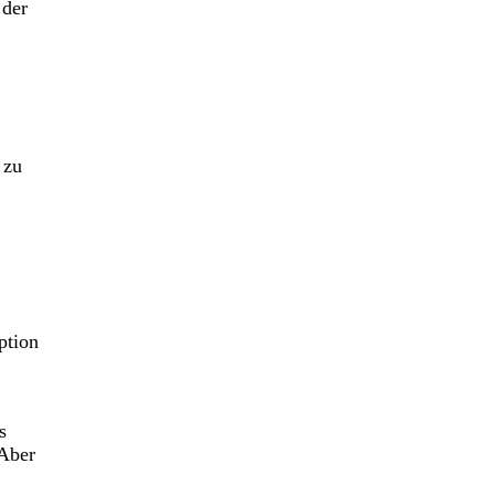
 der
 zu
ption
s
 Aber