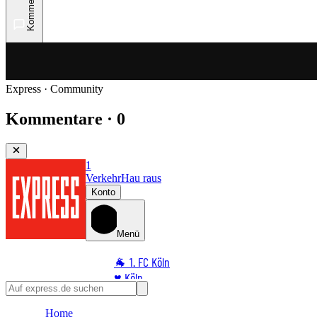
Kommentare
Express · Community
Kommentare · 0
1
Verkehr
Hau raus
Konto
Menü
🐐 1. FC Köln
♥️ Köln
⭐ Promi
Home
🏆 Sport