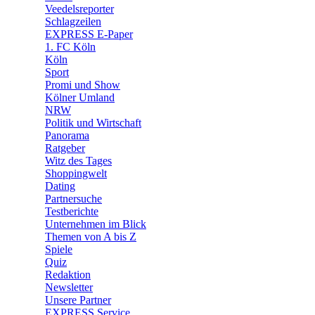
Veedelsreporter
🛒 Shoppingwelt
Schlagzeilen
🧩 Spiele
EXPRESS E-Paper
1. FC Köln
Köln
Sport
Promi und Show
Kölner Umland
NRW
Politik und Wirtschaft
Panorama
Ratgeber
Witz des Tages
Shoppingwelt
Dating
Partnersuche
Testberichte
Unternehmen im Blick
Themen von A bis Z
Spiele
Quiz
Redaktion
Newsletter
Unsere Partner
EXPRESS Service