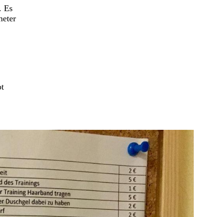
. Es
meter
ot