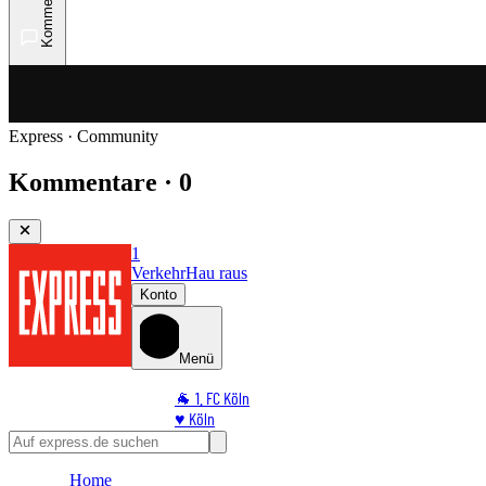
Kommentare
Express · Community
Kommentare · 0
1
Verkehr
Hau raus
Konto
Menü
🐐 1. FC Köln
♥️ Köln
⭐ Promi
🏆 Sport
Home