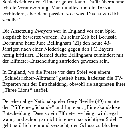
Schiedsrichter den Elfmeter geben kann. Dafür übernehme
ich die Verantwortung. Man tut alles, um ein Tor zu
verhindern, aber dann passiert so etwas. Das ist wirklich
scheiße.“
Die
Ansetzung Zwayers war in England vor dem Spiel
skeptisch bewertet worden
. Zu seiner Zeit bei Borussia
Dortmund hatte Jude Bellingham (21) den heute 43-
Jährigen nach einer Niederlage gegen den FC Bayern
heftig kritisiert. Diesmal dürfte Bellingham zumindest mit
der Elfmeter-Entscheidung zufrieden gewesen sein.
In England, wo die Presse vor dem Spiel von einem
„Schiedsrichter-Albtraum“ getitelt hatte, haderten die TV-
Experten mit der Entscheidung, obwohl sie zugunsten ihrer
„Three Lions“ ausfiel.
Der ehemalige Nationalspieler Gary Neville (49) nannte
den Pfiff eine „Schande“ und fügte an: „Eine skandalöse
Entscheidung. Dass so ein Elfmeter verhängt wird, egal
wann, und schon gar nicht in einem so wichtigen Spiel. Er
geht natürlich rein und versucht, den Schuss zu blocken.