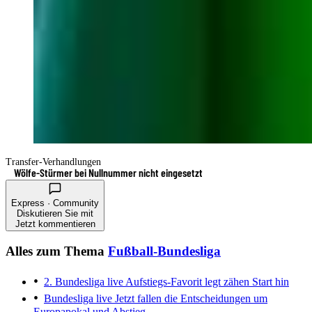
Transfer-Verhandlungen
Wölfe-Stürmer bei Nullnummer nicht eingesetzt
Express · Community
Diskutieren Sie mit
Jetzt kommentieren
Alles zum Thema
Fußball-Bundesliga
2. Bundesliga live
Aufstiegs-Favorit legt zähen Start hin
Bundesliga live
Jetzt fallen die Entscheidungen um
Europapokal und Abstieg