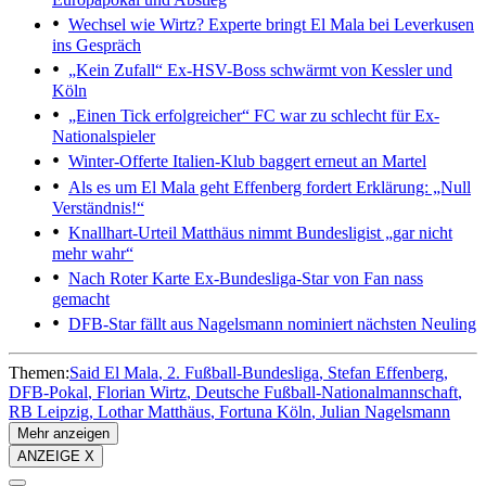
Wechsel wie Wirtz?
Experte bringt El Mala bei Leverkusen
ins Gespräch
„Kein Zufall“
Ex-HSV-Boss schwärmt von Kessler und
Köln
„Einen Tick erfolgreicher“
FC war zu schlecht für Ex-
Nationalspieler
Winter-Offerte
Italien-Klub baggert erneut an Martel
Als es um El Mala geht
Effenberg fordert Erklärung: „Null
Verständnis!“
Knallhart-Urteil
Matthäus nimmt Bundesligist „gar nicht
mehr wahr“
Nach Roter Karte
Ex-Bundesliga-Star von Fan nass
gemacht
DFB-Star fällt aus
Nagelsmann nominiert nächsten Neuling
Themen:
Said El Mala
2. Fußball-Bundesliga
Stefan Effenberg
DFB-Pokal
Florian Wirtz
Deutsche Fußball-Nationalmannschaft
RB Leipzig
Lothar Matthäus
Fortuna Köln
Julian Nagelsmann
Mehr anzeigen
ANZEIGE X