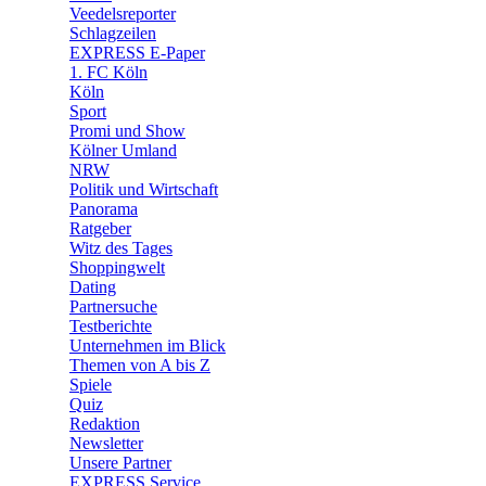
🛒 Shoppingwelt
Veedelsreporter
🧩 Spiele
Schlagzeilen
EXPRESS E-Paper
1. FC Köln
Köln
Sport
Promi und Show
Kölner Umland
NRW
Politik und Wirtschaft
Panorama
Ratgeber
Witz des Tages
Shoppingwelt
Dating
Partnersuche
Testberichte
Unternehmen im Blick
Themen von A bis Z
Spiele
Quiz
Redaktion
Newsletter
Unsere Partner
EXPRESS Service