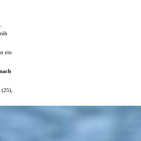
r
rüh
t ein
mnach
 (25),