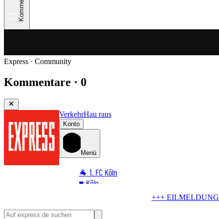
Kommentare
Express · Community
Kommentare · 0
Verkehr
Hau raus
Konto
Menü
🐐 1. FC Köln
♥️ Köln
⭐ Promi
LMELDUNG +++
Blindgänger in Köln
Bombe im Rhein! Hier kommt k
🏆 Sport