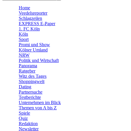
🛒 Shoppingwelt
Home
🧩 Spiele
Veedelsreporter
Schlagzeilen
EXPRESS E-Paper
1. FC Köln
Köln
Sport
Promi und Show
Kölner Umland
NRW
Politik und Wirtschaft
Panorama
Ratgeber
Witz des Tages
Shoppingwelt
Dating
Partnersuche
Testberichte
Unternehmen im Blick
Themen von A bis Z
Spiele
Quiz
Redaktion
Newsletter