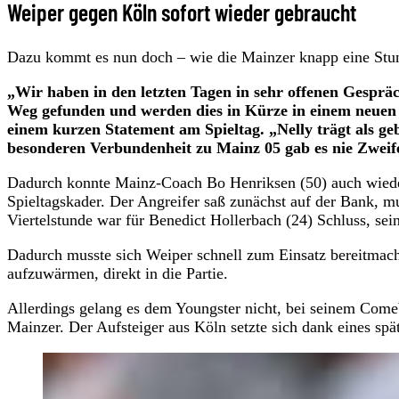
Weiper gegen Köln sofort wieder gebraucht
Dazu kommt es nun doch – wie die Mainzer knapp eine Stun
„Wir haben in den letzten Tagen in sehr offenen Gesp
Weg gefunden und werden dies in Kürze in einem neuen Ve
einem kurzen Statement am Spieltag. „Nelly trägt als geb
besonderen Verbundenheit zu Mainz 05 gab es nie Zweifel.
Dadurch konnte Mainz-Coach Bo Henriksen (50) auch wieder
Spieltagskader. Der Angreifer saß zunächst auf der Bank, mus
Viertelstunde war für Benedict Hollerbach (24) Schluss, se
Dadurch musste sich Weiper schnell zum Einsatz bereitmac
aufzuwärmen, direkt in die Partie.
Allerdings gelang es dem Youngster nicht, bei seinem Come
Mainzer. Der Aufsteiger aus Köln setzte sich dank eines spät