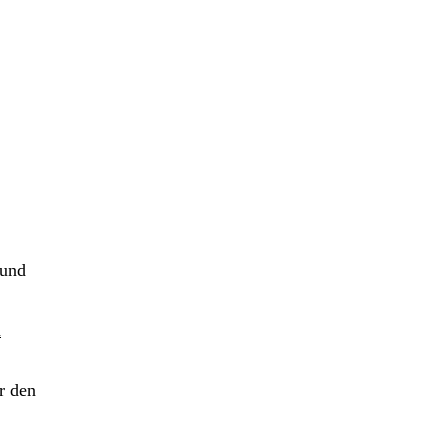
 und
n
r den