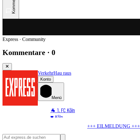
Kommentare
Express · Community
Kommentare · 0
Verkehr
Hau raus
Konto
Menü
🐐 1. FC Köln
♥️ Köln
⭐ Promi
LDUNG +++
Zoff um Außengastronomie
Stadt knickt ein – so geht's am
🏆 Sport