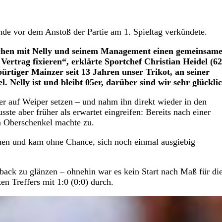
de vor dem Anstoß der Partie am 1. Spieltag verkündete.
rächen mit Nelly und seinem Management einen gemeinsam
rtrag fixieren“, erklärte Sportchef Christian Heidel (62
ürtiger Mainzer seit 13 Jahren unser Trikot, an seiner
 Nelly ist und bleibt 05er, darüber sind wir sehr glückli
 auf Weiper setzen – und nahm ihn direkt wieder in den
ste aber früher als erwartet eingreifen: Bereits nach einer
in Oberschenkel machte zu.
hen und kam ohne Chance, sich noch einmal ausgiebig
back zu glänzen – ohnehin war es kein Start nach Maß für di
en Treffers mit 1:0 (0:0) durch.