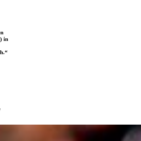
en
) in
ch.“
e