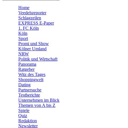
🛒 Shoppingwelt
Home
🧩 Spiele
Veedelsreporter
Schlagzeilen
EXPRESS E-Paper
1. FC Köln
Köln
Sport
Promi und Show
Kölner Umland
NRW
Politik und Wirtschaft
Panorama
Ratgeber
Witz des Tages
Shoppingwelt
Dating
Partnersuche
Testberichte
Unternehmen im Blick
Themen von A bis Z
Spiele
Quiz
Redaktion
Newsletter