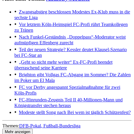
Zwangsabstieg beschlossen
Modestes Ex-Klub muss in die
sechste Liga
Vor letztem Köln-Heimspiel
FC-Profi rührt Teamkollegen
zu Tränen
Nach Funkel-Geständnis
„Doppelpass“-Moderator weist
aufmüpfigen Effenberg zurecht
Teil der neuen Strategie?
Kessler deutet Klausel-Szenario
bei FC-Star an
„Geht so nicht mehr weiter“
Ex-FC-Profi beendet
überraschend seine Karriere
Brighton gibt Vollgas
FC-Abgang im Sommer? Die Zahlen
im Poker um El Mala
FC vor Derby angespannt
Spezialmaßnahme für zwei
Köln-Profis
FC-Hinrunden-Zeugnis Teil II
40-Millionen-Mann und
Königstransfer stechen heraus
Modeste stellt Song nach
Bei wem ist täglich Schützenfest?
Themen:
DFB-Pokal
Fußball-Bundesliga
Mehr anzeigen