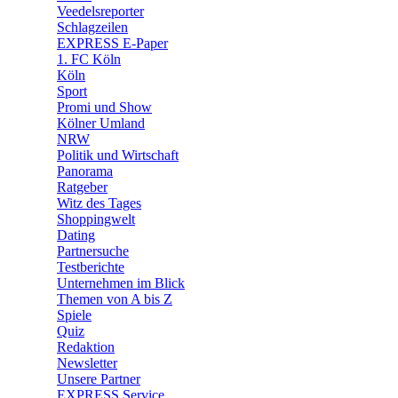
🛒 Shoppingwelt
Veedelsreporter
🧩 Spiele
Schlagzeilen
EXPRESS E-Paper
1. FC Köln
Köln
Sport
Promi und Show
Kölner Umland
NRW
Politik und Wirtschaft
Panorama
Ratgeber
Witz des Tages
Shoppingwelt
Dating
Partnersuche
Testberichte
Unternehmen im Blick
Themen von A bis Z
Spiele
Quiz
Redaktion
Newsletter
Unsere Partner
EXPRESS Service