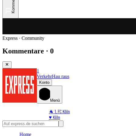
Kommentare
Express · Community
Kommentare · 0
1
Verkehr
Hau raus
Konto
Menü
🐐 1. FC Köln
♥️ Köln
⭐ Promi
🏆 Sport
Home