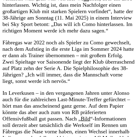
hinterlassen. Wichtig ist, dass mein Nachfolger einen
großartigen Klub mit starken Spielern vorfindet“, hatte der
38-Jährige am Sonntag (11. Mai 2025) in einem Interview
bei Sky Sport betont: „Das will ich Como hinterlassen. Im
richtigen Moment werde ich mehr dazu sagen.“
Fàbregas war 2022 noch als Spieler zu Como gewechselt,
nach dem Aufstieg in die erste Liga im Sommer 2024 hatte
er dann als Trainer übernommen – mit großem Erfolg.
Zwei Spieltage vor Saisonende liegt der Klub überraschend
auf Platz zehn der Serie A. Die Spielphilosophie des 38-
Jährigen? „Ich will immer, dass die Mannschaft vorne
liegt, sonst werde ich nervös.“
In Leverkusen – in den vergangenen Jahren unter Alonso
auch für die zahlreichen Last-Minute-Treffer gefürchtet –
hört man das anscheinend ganz gerne. Auf dem Papier
könnte das aber auch zum von RB präferierten
Offensivfußball gut passen. Nach „
Bild
“-Informationen
soll derzeit aber tatsächlich die Werkself im Rennen um
Fàbregas die Nase vorne haben, einen Wechsel innerhalb