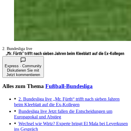
2. Bundesliga live
„Mr. Fürth“ trifft nach sieben Jahren beim Kleeblatt auf die Ex-Kollegen
Express · Community
Diskutieren Sie mit
Jetzt kommentieren
Alles zum Thema
Fußball-Bundesliga
2. Bundesliga live
„Mr. Fürth“ trifft nach sieben Jahren
beim Kleeblatt auf die Ex-Kollegen
Bundesliga live
Jetzt fallen die Entscheidungen um
Europapokal und Abstieg
Wechsel wie Wirtz?
Experte bringt El Mala bei Leverkusen
ins Gespräch