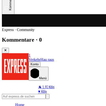
Kommentare
Express · Community
Kommentare · 0
1
Verkehr
Hau raus
Konto
Menü
🐐 1. FC Köln
♥️ Köln
⭐ Promi
🏆 Sport
Home