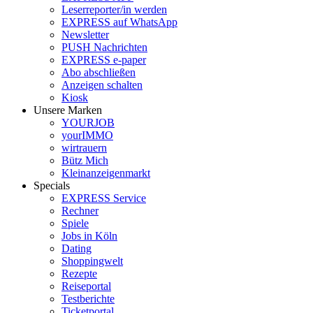
Leserreporter/in werden
EXPRESS auf WhatsApp
Newsletter
PUSH Nachrichten
EXPRESS e-paper
Abo abschließen
Anzeigen schalten
Kiosk
Unsere Marken
YOURJOB
yourIMMO
wirtrauern
Bütz Mich
Kleinanzeigenmarkt
Specials
EXPRESS Service
Rechner
Spiele
Jobs in Köln
Dating
Shoppingwelt
Rezepte
Reiseportal
Testberichte
Ticketportal