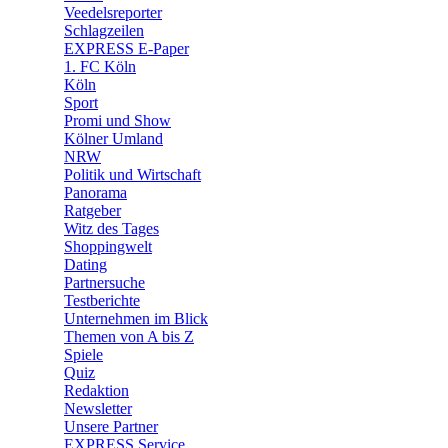
🛒 Shoppingwelt
Veedelsreporter
🧩 Spiele
Schlagzeilen
EXPRESS E-Paper
1. FC Köln
Köln
Sport
Promi und Show
Kölner Umland
NRW
Politik und Wirtschaft
Panorama
Ratgeber
Witz des Tages
Shoppingwelt
Dating
Partnersuche
Testberichte
Unternehmen im Blick
Themen von A bis Z
Spiele
Quiz
Redaktion
Newsletter
Unsere Partner
EXPRESS Service