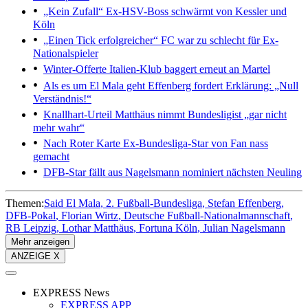
„Kein Zufall“
Ex-HSV-Boss schwärmt von Kessler und
Köln
„Einen Tick erfolgreicher“
FC war zu schlecht für Ex-
Nationalspieler
Winter-Offerte
Italien-Klub baggert erneut an Martel
Als es um El Mala geht
Effenberg fordert Erklärung: „Null
Verständnis!“
Knallhart-Urteil
Matthäus nimmt Bundesligist „gar nicht
mehr wahr“
Nach Roter Karte
Ex-Bundesliga-Star von Fan nass
gemacht
DFB-Star fällt aus
Nagelsmann nominiert nächsten Neuling
Themen:
Said El Mala
2. Fußball-Bundesliga
Stefan Effenberg
DFB-Pokal
Florian Wirtz
Deutsche Fußball-Nationalmannschaft
RB Leipzig
Lothar Matthäus
Fortuna Köln
Julian Nagelsmann
Mehr anzeigen
ANZEIGE X
EXPRESS News
EXPRESS APP