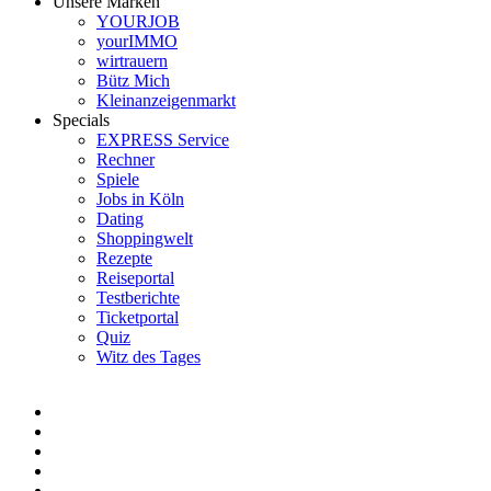
Unsere Marken
YOURJOB
yourIMMO
wirtrauern
Bütz Mich
Kleinanzeigenmarkt
Specials
EXPRESS Service
Rechner
Spiele
Jobs in Köln
Dating
Shoppingwelt
Rezepte
Reiseportal
Testberichte
Ticketportal
Quiz
Witz des Tages