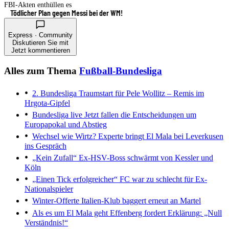
FBI-Akten enthüllen es
Tödlicher Plan gegen Messi bei der WM!
Express · Community
Diskutieren Sie mit
Jetzt kommentieren
Alles zum Thema
Fußball-Bundesliga
2. Bundesliga
Traumstart für Pele Wollitz – Remis im
Hrgota-Gipfel
Bundesliga live
Jetzt fallen die Entscheidungen um
Europapokal und Abstieg
Wechsel wie Wirtz?
Experte bringt El Mala bei Leverkusen
ins Gespräch
„Kein Zufall“
Ex-HSV-Boss schwärmt von Kessler und
Köln
„Einen Tick erfolgreicher“
FC war zu schlecht für Ex-
Nationalspieler
Winter-Offerte
Italien-Klub baggert erneut an Martel
Als es um El Mala geht
Effenberg fordert Erklärung: „Null
Verständnis!“