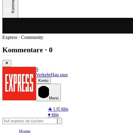
Kommentare
Express · Community
Kommentare · 0
9
Verkehr
Hau raus
Konto
Menü
🐐 1. FC Köln
♥️ Köln
⭐ Promi
🏆 Sport
Home