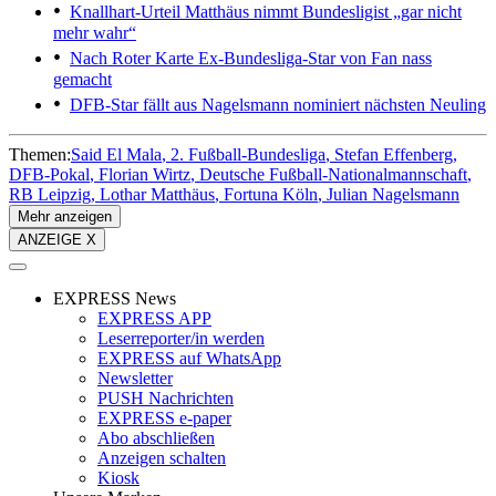
Knallhart-Urteil
Matthäus nimmt Bundesligist „gar nicht
mehr wahr“
Nach Roter Karte
Ex-Bundesliga-Star von Fan nass
gemacht
DFB-Star fällt aus
Nagelsmann nominiert nächsten Neuling
Themen:
Said El Mala
2. Fußball-Bundesliga
Stefan Effenberg
DFB-Pokal
Florian Wirtz
Deutsche Fußball-Nationalmannschaft
RB Leipzig
Lothar Matthäus
Fortuna Köln
Julian Nagelsmann
Mehr anzeigen
ANZEIGE X
EXPRESS News
EXPRESS APP
Leserreporter/in werden
EXPRESS auf WhatsApp
Newsletter
PUSH Nachrichten
EXPRESS e-paper
Abo abschließen
Anzeigen schalten
Kiosk