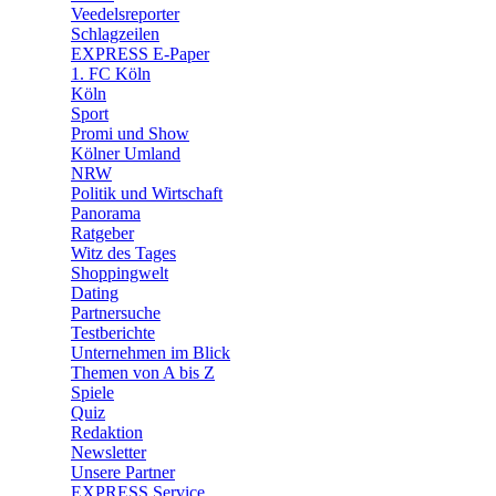
🛒 Shoppingwelt
Veedelsreporter
🧩 Spiele
Schlagzeilen
EXPRESS E-Paper
1. FC Köln
Köln
Sport
Promi und Show
Kölner Umland
NRW
Politik und Wirtschaft
Panorama
Ratgeber
Witz des Tages
Shoppingwelt
Dating
Partnersuche
Testberichte
Unternehmen im Blick
Themen von A bis Z
Spiele
Quiz
Redaktion
Newsletter
Unsere Partner
EXPRESS Service