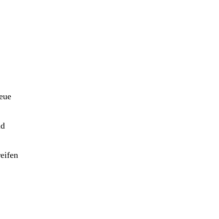
neue
nd
eifen