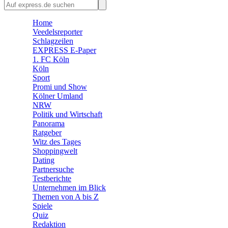
🛒 Shoppingwelt
Home
🧩 Spiele
Veedelsreporter
Schlagzeilen
EXPRESS E-Paper
1. FC Köln
Köln
Sport
Promi und Show
Kölner Umland
NRW
Politik und Wirtschaft
Panorama
Ratgeber
Witz des Tages
Shoppingwelt
Dating
Partnersuche
Testberichte
Unternehmen im Blick
Themen von A bis Z
Spiele
Quiz
Redaktion