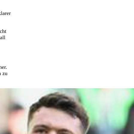
larer
cht
all
ner.
n zu