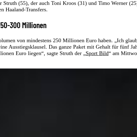
r Struth (55), der auch Toni Kroos (31) und Timo Werner (25
en Haaland-Transfers.
 250-300 Millionen
olumen von mindestens 250 Millionen Euro haben. „Ich glaub
ne Ausstiegsklausel. Das ganze Paket mit Gehalt für fünf Ja
ionen Euro liegen“, sagte Struth der „
Sport Bild
“ am Mittw