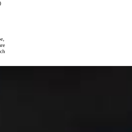
)
e,
hre
och