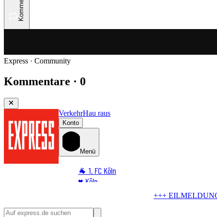
Kommentare
Express · Community
Kommentare · 0
Verkehr
Hau raus
Konto
Menü
🐐 1. FC Köln
♥️ Köln
⭐ Promi
+++ EILMELDUNG +++
Blindgänger in Köln
Bombe im Rhe
🏆 Sport