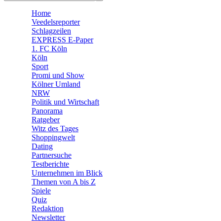
🛒 Shoppingwelt
Home
🧩 Spiele
Veedelsreporter
Schlagzeilen
EXPRESS E-Paper
1. FC Köln
Köln
Sport
Promi und Show
Kölner Umland
NRW
Politik und Wirtschaft
Panorama
Ratgeber
Witz des Tages
Shoppingwelt
Dating
Partnersuche
Testberichte
Unternehmen im Blick
Themen von A bis Z
Spiele
Quiz
Redaktion
Newsletter