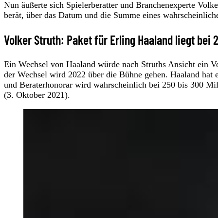
Nun äußerte sich Spielerberatter und Branchenexperte Volke
berät, über das Datum und die Summe eines wahrscheinlich
Volker Struth: Paket für Erling Haaland liegt bei
Ein Wechsel von Haaland würde nach Struths Ansicht ein V
der Wechsel wird 2022 über die Bühne gehen. Haaland hat ei
und Beraterhonorar wird wahrscheinlich bei 250 bis 300 Mill
(3. Oktober 2021).