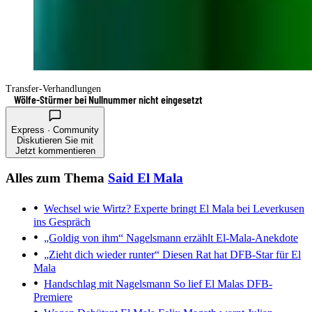
Transfer-Verhandlungen
Wölfe-Stürmer bei Nullnummer nicht eingesetzt
Express · Community
Diskutieren Sie mit
Jetzt kommentieren
Alles zum Thema
Said El Mala
Wechsel wie Wirtz?
Experte bringt El Mala bei Leverkusen
ins Gespräch
„Goldig von ihm“
Nagelsmann erzählt El-Mala-Anekdote
„Zieht dich wieder runter“
Diesen Rat hat DFB-Star für El
Mala
Handschlag mit Nagelsmann
So lief El Malas DFB-
Premiere