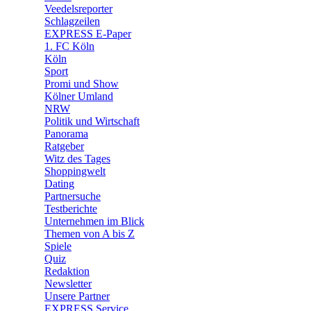
🛒 Shoppingwelt
Veedelsreporter
🧩 Spiele
Schlagzeilen
EXPRESS E-Paper
1. FC Köln
Köln
Sport
Promi und Show
Kölner Umland
NRW
Politik und Wirtschaft
Panorama
Ratgeber
Witz des Tages
Shoppingwelt
Dating
Partnersuche
Testberichte
Unternehmen im Blick
Themen von A bis Z
Spiele
Quiz
Redaktion
Newsletter
Unsere Partner
EXPRESS Service