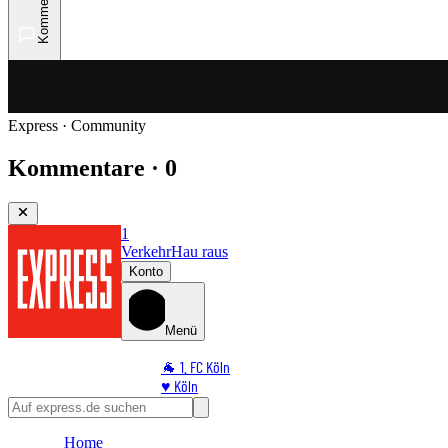
Kommentare
Express · Community
Kommentare · 0
1
Verkehr
Hau raus
Konto
Menü
🐐 1. FC Köln
♥️ Köln
⭐ Promi
🏆 Sport
Home