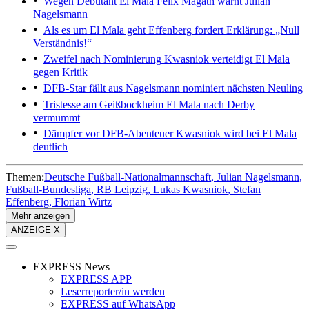
Wegen Debütant El Mala
Felix Magath warnt Julian
Nagelsmann
Als es um El Mala geht
Effenberg fordert Erklärung: „Null
Verständnis!“
Zweifel nach Nominierung
Kwasniok verteidigt El Mala
gegen Kritik
DFB-Star fällt aus
Nagelsmann nominiert nächsten Neuling
Tristesse am Geißbockheim
El Mala nach Derby
vermummt
Dämpfer vor DFB-Abenteuer
Kwasniok wird bei El Mala
deutlich
Themen:
Deutsche Fußball-Nationalmannschaft
Julian Nagelsmann
Fußball-Bundesliga
RB Leipzig
Lukas Kwasniok
Stefan
Effenberg
Florian Wirtz
Mehr anzeigen
ANZEIGE X
EXPRESS News
EXPRESS APP
Leserreporter/in werden
EXPRESS auf WhatsApp