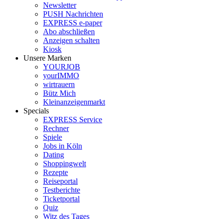
Newsletter
PUSH Nachrichten
EXPRESS e-paper
Abo abschließen
Anzeigen schalten
Kiosk
Unsere Marken
YOURJOB
yourIMMO
wirtrauern
Bütz Mich
Kleinanzeigenmarkt
Specials
EXPRESS Service
Rechner
Spiele
Jobs in Köln
Dating
Shoppingwelt
Rezepte
Reiseportal
Testberichte
Ticketportal
Quiz
Witz des Tages