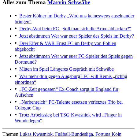
Alles zum Thema
Marvin Schwäbe
Bester Kölner im Derby
„Wird uns keineswegs auseinander
bringen“
Derby-Wut beim FC
„Soll man sich die Arme abhacken?“
Jetzt abstimmen
Wer war euer Spieler des Spiels im Derby?
Drei Elfer & VAR-Frust
FC im Derby von Fohlen
abgekocht
Jetzt abstimmen
Wer war euer FC-Spieler des Spiels gegen
Dortmund?
Mitten im Spiel
Längeres Gespräch mit Schwäbe
War mehr drin gegen Augsburg?
FC will Remis „richtig
einordnen“
„FC-Zeit genossen“
Ex-Coach sorgt in England für
Aufsehen
„Narbenreich“
FC-Talente ersetzen verletztes Trio bei
Cologne Cup
Trotz Arbeitssieg bei TSG
Kwasniok wird „Finger in
Wunde legen“
Themen:
Lukas Kwasniok
Fußball-Bundesliga
Fortuna Köln