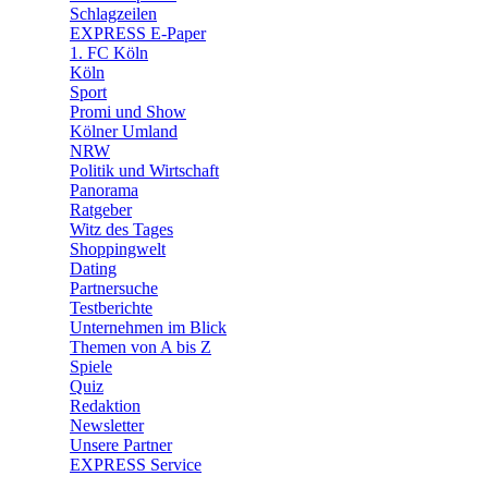
🧩 Spiele
Schlagzeilen
EXPRESS E-Paper
1. FC Köln
Köln
Sport
Promi und Show
Kölner Umland
NRW
Politik und Wirtschaft
Panorama
Ratgeber
Witz des Tages
Shoppingwelt
Dating
Partnersuche
Testberichte
Unternehmen im Blick
Themen von A bis Z
Spiele
Quiz
Redaktion
Newsletter
Unsere Partner
EXPRESS Service