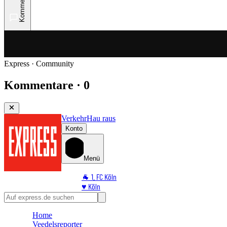
Kommentare
Express · Community
Kommentare · 0
Verkehr
Hau raus
Konto
Menü
🐐 1. FC Köln
♥️ Köln
⭐ Promi
🏆 Sport
Home
🛒 Shoppingwelt
Veedelsreporter