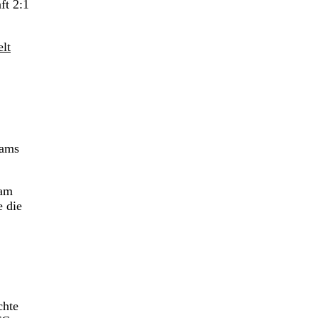
ft 2:1
lt
eams
 am
e die
chte