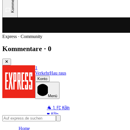
Kommentare
Express · Community
Kommentare · 0
1
Verkehr
Hau raus
Konto
Menü
🐐 1. FC Köln
♥️ Köln
⭐ Promi
Home
🏆 Sport