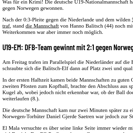
Was für ein Krimi! Die deutsche U19-Nationalmannschaft ha
gegen Norwegen gewonnen.
Nach der 0:3-Pleite gegen die Niederlande und dem wilden
traf
, stand
die Mannschaft
von Hanno Balitsch (44) noch mit
Weiterkommen war aber immer noch möglich.
U19-EM: DFB-Team gewinnt mit 2:1 gegen Norwe
Am Freitag trafen im Parallelspiel die Niederländer auf d
schraubte sich die Balitsch-Elf dann auf Platz zwei und quali
In der ersten Halbzeit kamen beide Mannschaften zu guten
zweiten Pfosten zum Kopfball, brachte den Abschluss aus 
Kugel ab, wobei jedoch nicht erkennbar war, ob der Ball doc
weiterlaufen (8.).
Die deutsche Mannschaft kam nur zwei Minuten später zu ei
Norwegen-Torhüter Daniel Gjerde Saetren war jedoch zur St
El Mala versuchte es über seine linke Seite immer wieder 