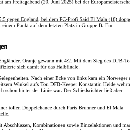
t am Freitagabend (20. Juni 2025) bei der Europameisterscha
5:5 gegen England, bei dem FC-Profi Said El Mala (18) doppe
 einem Punkt auf dem letzten Platz in Gruppe B. Ein
gen
ie Engländer, Oranje gewann mit 4:2. Mit dem Sieg des DFB-T
fizierte sich damit für das Halbfinale.
 Gelegenheiten. Nach einer Ecke von links kam ein Norweger
spitzem Winkel aufs Tor. DFB-Keeper Konstantin Heide wehrt
h schon hinter der Linie war. Der Schiedsrichter ließ aber
ner tollen Doppelchance durch Paris Brunner und El Mala –
elle.
mit Abschlüssen, Kombinationen sowie Einzelaktionen und ma