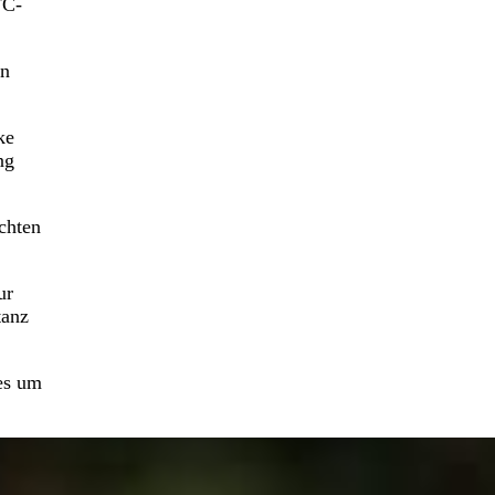
FC-
en
ke
ng
chten
ur
tanz
es um