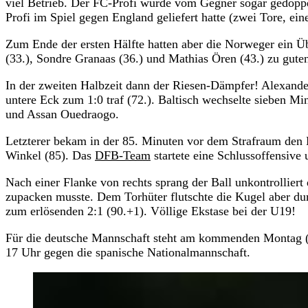
viel Betrieb. Der FC-Profi wurde vom Gegner sogar gedopp
Profi im Spiel gegen England geliefert hatte (zwei Tore, ein
Zum Ende der ersten Hälfte hatten aber die Norweger ein
(33.), Sondre Granaas (36.) und Mathias Ören (43.) zu guten
In der zweiten Halbzeit dann der Riesen-Dämpfer! Alexander
untere Eck zum 1:0 traf (72.). Baltisch wechselte sieben M
und Assan Ouedraogo.
Letzterer bekam in der 85. Minuten vor dem Strafraum den B
Winkel (85). Das
DFB-Team
startete eine Schlussoffensive
Nach einer Flanke von rechts sprang der Ball unkontrolliert 
zupacken musste. Dem Torhüter flutschte die Kugel aber durc
zum erlösenden 2:1 (90.+1). Völlige Ekstase bei der U19!
Für die deutsche Mannschaft steht am kommenden Montag (
17 Uhr gegen die spanische Nationalmannschaft.