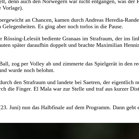
elt, denn auch den Norwegern war nicht entgangen, was der 
e Vorlage).
 Übergewicht an Chancen, kamen durch Andreas Heredia-Rand
 Gelegenheiten. Es ging aber noch torlos in die Pause.
 Rössing-Lelesiit bediente Granaas im Strafraum, der ins lin
inuten später daraufhin doppelt und brachte Maximilian Henni
all, zog per Volley ab und zimmerte das Spielgerät in den re
 und wurde noch belohnt.
durch den Strafraum und landete bei Saetren, der eigentlich n
h die Finger. El Mala war zur Stelle und traf aus kurzer Dis
23. Juni) nun das Halbfinale auf dem Programm. Dann geht 