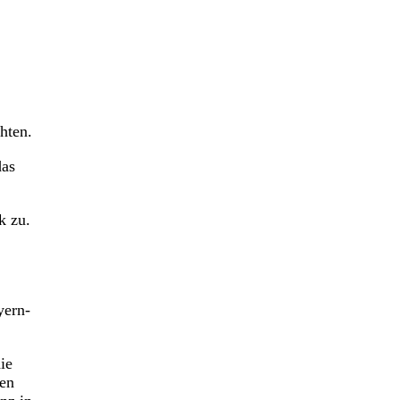
hten.
das
k zu.
yern-
ie
ren