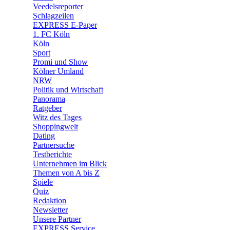
Veedelsreporter
🛒 Shoppingwelt
Schlagzeilen
🧩 Spiele
EXPRESS E-Paper
1. FC Köln
Köln
Sport
Promi und Show
Kölner Umland
NRW
Politik und Wirtschaft
Panorama
Ratgeber
Witz des Tages
Shoppingwelt
Dating
Partnersuche
Testberichte
Unternehmen im Blick
Themen von A bis Z
Spiele
Quiz
Redaktion
Newsletter
Unsere Partner
EXPRESS Service