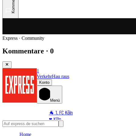
Kommentare
Express · Community
Kommentare · 0
1
Verkehr
Hau raus
Konto
Menü
🐐 1. FC Köln
♥️ Köln
⭐ Promi
Home
🏆 Sport