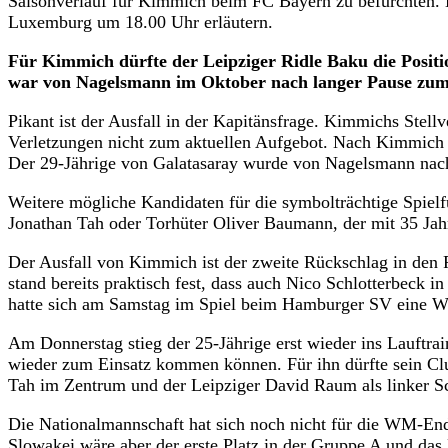
Saisonverlauf für Kimmich beim FC Bayern zu befürchten. D
Luxemburg um 18.00 Uhr erläutern.
Für Kimmich dürfte der Leipziger Ridle Baku die Positi
war von Nagelsmann im Oktober nach langer Pause zu
Pikant ist der Ausfall in der Kapitänsfrage. Kimmichs Stel
Verletzungen nicht zum aktuellen Aufgebot. Nach Kimmich 
Der 29-Jährige von Galatasaray wurde von Nagelsmann nach
Weitere mögliche Kandidaten für die symbolträchtige Spie
Jonathan Tah oder Torhüter Oliver Baumann, der mit 35 Jahre
Der Ausfall von Kimmich ist der zweite Rückschlag in den 
stand bereits praktisch fest, dass auch Nico Schlotterbeck 
hatte sich am Samstag im Spiel beim Hamburger SV eine W
Am Donnerstag stieg der 25-Jährige erst wieder ins Lauftra
wieder zum Einsatz kommen können. Für ihn dürfte sein Clu
Tah im Zentrum und der Leipziger David Raum als linker Sc
Die Nationalmannschaft hat sich noch nicht für die WM-End
Slowakei wäre aber der erste Platz in der Gruppe A und da