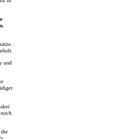
nz in
e
n.
sätze.
eholt.
y und
or
idiger
wakei
 noch
 die
da