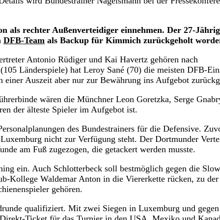
etails wird Bundestrainer Nagelsmann bei der Pressekonfere
on als rechter Außenverteidiger einnehmen. Der 27-Jährig
m
DFB-Team
als Backup für Kimmich zurückgeholt worde
lvertreter Antonio Rüdiger und Kai Havertz gehören nach
(105 Länderspiele) hat Leroy Sané (70) die meisten DFB-Ein
 einer Auszeit aber nur zur Bewährung ins Aufgebot zurückg
lführerbinde wären die Münchner Leon Goretzka, Serge Gnabr
n der älteste Spieler im Aufgebot ist.
Personalplanungen des Bundestrainers für die Defensive. Zuv
in Luxemburg nicht zur Verfügung steht. Der Dortmunder Verte
unde am Fuß zugezogen, die getackert werden musste.
ining ein. Auch Schlotterbeck soll bestmöglich gegen die Slo
b-Kollege Waldemar Anton in die Viererkette rücken, zu der
hienenspieler gehören.
runde qualifiziert. Mit zwei Siegen in Luxemburg und gegen
s Direkt-Ticket für das Turnier in den USA, Mexiko und Kana