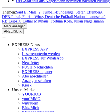
DFB-Star fällt aus
Nagelsmann nominiert nächsten Neuling
Themen:
Said El Mala
2. Fußball-Bundesliga
Stefan Effenberg
DFB-Pokal
Florian Wirtz
Deutsche Fußball-Nationalmannschaft
RB Leipzig
Lothar Matthäus
Fortuna Köln
Julian Nagelsmann
Mehr anzeigen
ANZEIGE X
EXPRESS News
EXPRESS APP
Leserreporter/in werden
EXPRESS auf WhatsApp
Newsletter
PUSH Nachrichten
EXPRESS e-paper
Abo abschließen
Anzeigen schalten
Kiosk
Unsere Marken
YOURJOB
yourIMMO
wirtrauern
Bütz Mich