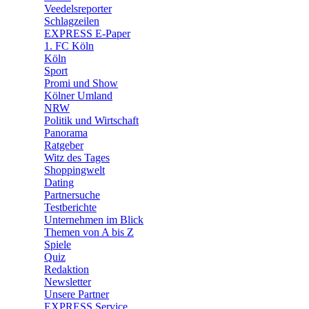
🛒 Shoppingwelt
Veedelsreporter
🧩 Spiele
Schlagzeilen
EXPRESS E-Paper
1. FC Köln
Köln
Sport
Promi und Show
Kölner Umland
NRW
Politik und Wirtschaft
Panorama
Ratgeber
Witz des Tages
Shoppingwelt
Dating
Partnersuche
Testberichte
Unternehmen im Blick
Themen von A bis Z
Spiele
Quiz
Redaktion
Newsletter
Unsere Partner
EXPRESS Service