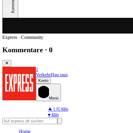
Kommentare
Express · Community
Kommentare · 0
1
Verkehr
Hau raus
Konto
Menü
🐐 1. FC Köln
♥️ Köln
⭐ Promi
🏆 Sport
Home