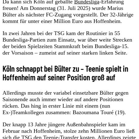
Da kann sich Köln auf geballte
Bundesliga
-Erfahrung
freuen! Am Donnerstag (31. Juli 2025) wurde Marius
Bülter als nächster FC-Zugang vorgestellt. Der 32-Jährige
kommt für unter einer Million Euro aus Hoffenheim.
In zwei Jahren bei der TSG kam der Routinier in 55
Bundesliga-Partien zum Einsatz, war über weite Strecken
der beiden Spielzeiten Stammkraft beim Bundesliga-15.
der Vorsaison – zumeist auf seiner starken linken Seite.
Köln schnappt bei Bülter zu – Teenie spielt in
Hoffenheim auf seiner Position groß auf
Allerdings musste der variabel einsetzbare Bülter gegen
Saisonende auch immer wieder auf andere Positionen
rücken. Das hing in erster Linie mit einem (nun
Ex-)Teamkollegen zusammen: Bazoumana Touré (19).
Der knapp 13 Jahre jüngere Außenbahnspieler kam im
Februar nach Hoffenheim, stolze zehn Millionen Euro ließ
sich die TSG den Teenie-Transfer kosten. Allerdings zeigte