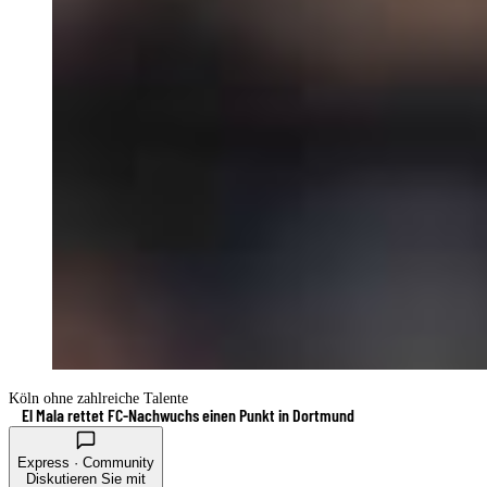
Köln ohne zahlreiche Talente
El Mala rettet FC-Nachwuchs einen Punkt in Dortmund
Express · Community
Diskutieren Sie mit