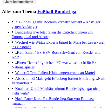
Jetzt kommentieren
Alles zum Thema
Fußball-Bundesliga
2. Bundesliga live
Bochum verpatzt Auftakt – Absteiger
gegen Aufsteiger
Bundesliga live
Jetzt fallen die Entscheidungen um
Europapokal und Abstieg
Wechsel wie Wirtz?
Experte bringt El Mala bei Leverkusen
ins Gespräch
„Kein Zufall“
Ex-HSV-Boss schwärmt von Kessler und
Köln
„Einen Tick erfolgreicher“
FC war zu schlecht für Ex-
Nationalspieler
Winter-Offerte
Italien-Klub baggert erneut an Martel
Als es um El Mala geht
Effenberg fordert Erklärung: „Null
Verständnis!“
Knallhart-Urteil
Matthäus nimmt Bundesligist „gar nicht
mehr wahr“
Nach Roter Karte
Ex-Bundesliga-Star von Fan nass
gemacht