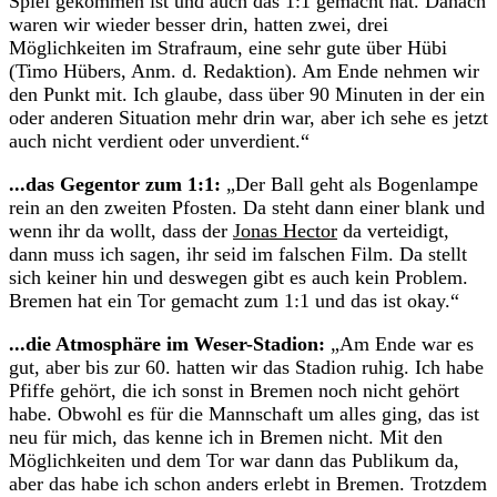
Spiel gekommen ist und auch das 1:1 gemacht hat. Danach
waren wir wieder besser drin, hatten zwei, drei
Möglichkeiten im Strafraum, eine sehr gute über Hübi
(Timo Hübers, Anm. d. Redaktion). Am Ende nehmen wir
den Punkt mit. Ich glaube, dass über 90 Minuten in der ein
oder anderen Situation mehr drin war, aber ich sehe es jetzt
auch nicht verdient oder unverdient.“
...das Gegentor zum 1:1:
„Der Ball geht als Bogenlampe
rein an den zweiten Pfosten. Da steht dann einer blank und
wenn ihr da wollt, dass der
Jonas Hector
da verteidigt,
dann muss ich sagen, ihr seid im falschen Film. Da stellt
sich keiner hin und deswegen gibt es auch kein Problem.
Bremen hat ein Tor gemacht zum 1:1 und das ist okay.“
...die Atmosphäre im Weser-Stadion:
„Am Ende war es
gut, aber bis zur 60. hatten wir das Stadion ruhig. Ich habe
Pfiffe gehört, die ich sonst in Bremen noch nicht gehört
habe. Obwohl es für die Mannschaft um alles ging, das ist
neu für mich, das kenne ich in Bremen nicht. Mit den
Möglichkeiten und dem Tor war dann das Publikum da,
aber das habe ich schon anders erlebt in Bremen. Trotzdem