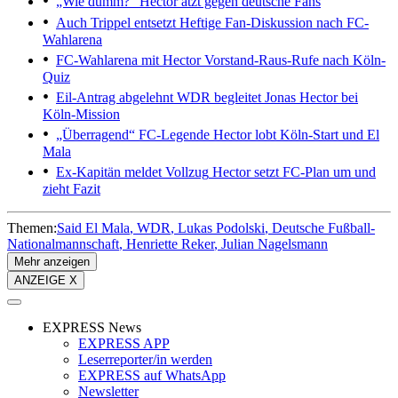
„Wie dumm?“
Hector ätzt gegen deutsche Fans
Auch Trippel entsetzt
Heftige Fan-Diskussion nach FC-
Wahlarena
FC-Wahlarena mit Hector
Vorstand-Raus-Rufe nach Köln-
Quiz
Eil-Antrag abgelehnt
WDR begleitet Jonas Hector bei
Köln-Mission
„Überragend“
FC-Legende Hector lobt Köln-Start und El
Mala
Ex-Kapitän meldet Vollzug
Hector setzt FC-Plan um und
zieht Fazit
Themen:
Said El Mala
WDR
Lukas Podolski
Deutsche Fußball-
Nationalmannschaft
Henriette Reker
Julian Nagelsmann
Mehr anzeigen
ANZEIGE X
EXPRESS News
EXPRESS APP
Leserreporter/in werden
EXPRESS auf WhatsApp
Newsletter