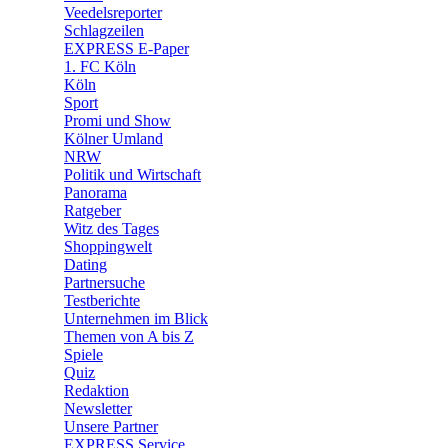
🛒 Shoppingwelt
Veedelsreporter
🧩 Spiele
Schlagzeilen
EXPRESS E-Paper
1. FC Köln
Köln
Sport
Promi und Show
Kölner Umland
NRW
Politik und Wirtschaft
Panorama
Ratgeber
Witz des Tages
Shoppingwelt
Dating
Partnersuche
Testberichte
Unternehmen im Blick
Themen von A bis Z
Spiele
Quiz
Redaktion
Newsletter
Unsere Partner
EXPRESS Service