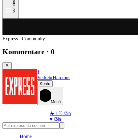
Kommentare
Express · Community
Kommentare · 0
1
Verkehr
Hau raus
Konto
Menü
🐐 1. FC Köln
♥️ Köln
⭐ Promi
🏆 Sport
Home