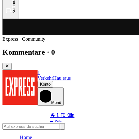
Kommentare
Express · Community
Kommentare · 0
1
Verkehr
Hau raus
Konto
Menü
🐐 1. FC Köln
♥️ Köln
⭐ Promi
Home
🏆 Sport