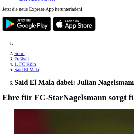
Jetzt die neue Express-App herunterladen!
Sport
Fußball
1. FC Köln
Said El Mala
Said El Mala dabei: Julian Nagelsman
Ehre für FC-Star
Nagelsmann sorgt 