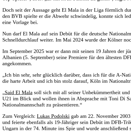
Doch seit der Aussage geht El Mala in der Liga förmlich d
den BVB spielte er die Abwehr schwindelig, konnte sich led
eine Vorlage bei.
Nun darf El Mala auf sein Debüt für die deutsche National
Schnelldurchlauf weiter. Im Mai 2024 wurde der Kölner no
Im September 2025 war er dann mit seinen 19 Jahren der jü
Albanien (5. September) seine Premiere für den ältesten DF
angekommen.
„Ich bin sehr, sehr glücklich darüber, dass ich für die A-Na
die harte Arbeit und ich bin stolz darauf, Köln im Nationalt
„
Said El Mala
soll sich mit all seiner Unbekümmertheit und
U21 im Blick und wollen ihnen in Absprache mit Toni Di Sa
Nationalmannschaft zu präsentieren.“
Zum Vergleich:
Lukas Podolski
gab am 22. November 2003 
und feierte ebenfalls als 19-Jähriger sein Debüt im DFB-Tr
Ungarn in der 74. Minute ins Spie und wurde anschließend 