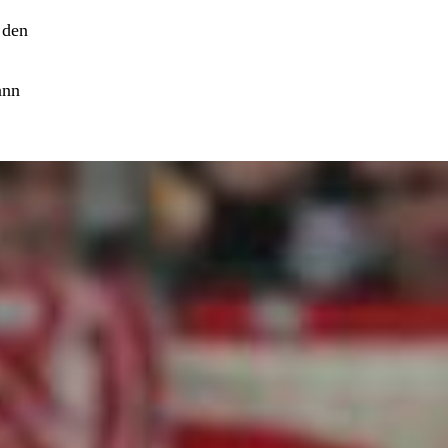
 den
ann