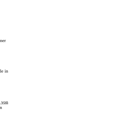
lner
C
le in
 von
in