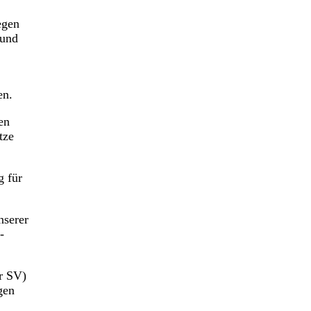
egen
 und
en.
en
tze
g für
nserer
-
r SV)
gen