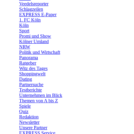
Veedelsreporter
🛒 Shoppingwelt
Schlagzeilen
🧩 Spiele
EXPRESS E-Paper
1. FC Köln
Köln
Sport
Promi und Show
Kölner Umland
NRW
Politik und Wirtschaft
Panorama
Ratgeber
Witz des Tages
Shoppingwelt
Dating
Partnersuche
Testberichte
Unternehmen im Blick
Themen von A bis Z
Spiele
Quiz
Redaktion
Newsletter
Unsere Partner
EXPRESS Service