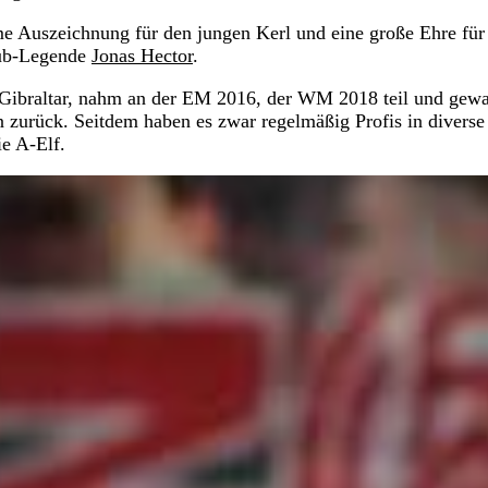
e Auszeichnung für den jungen Kerl und eine große Ehre für
Klub-Legende
Jonas Hector
.
 Gibraltar, nahm an der EM 2016, der WM 2018 teil und gew
 zurück. Seitdem haben es zwar regelmäßig Profis in diverse
e A-Elf.