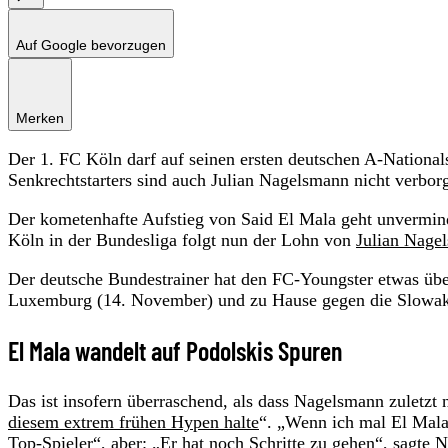
Auf Google bevorzugen
Merken
Der 1. FC Köln darf auf seinen ersten deutschen A-National
Senkrechtstarters sind auch Julian Nagelsmann nicht verbor
Der kometenhafte Aufstieg von Said El Mala geht unvermind
Köln in der Bundesliga folgt nun der Lohn von
Julian Nage
Der deutsche Bundestrainer hat den FC-Youngster etwas übe
Luxemburg (14. November) und zu Hause gegen die Slowak
El Mala wandelt auf Podolskis Spuren
Das ist insofern überraschend, als dass Nagelsmann zuletzt 
diesem extrem frühen Hypen halte
“. „Wenn ich mal El Mala 
Top-Spieler“, aber: „Er hat noch Schritte zu gehen“, sagte