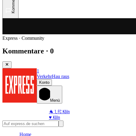
Kommentare
Express · Community
Kommentare · 0
1
Verkehr
Hau raus
Konto
Menü
🐐 1. FC Köln
♥️ Köln
⭐ Promi
🏆 Sport
Home