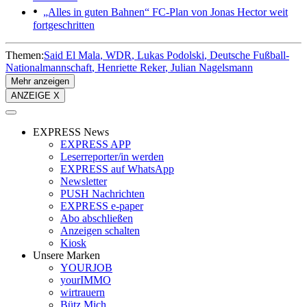
„Alles in guten Bahnen“
FC-Plan von Jonas Hector weit
fortgeschritten
Themen:
Said El Mala
WDR
Lukas Podolski
Deutsche Fußball-
Nationalmannschaft
Henriette Reker
Julian Nagelsmann
Mehr anzeigen
ANZEIGE X
EXPRESS News
EXPRESS APP
Leserreporter/in werden
EXPRESS auf WhatsApp
Newsletter
PUSH Nachrichten
EXPRESS e-paper
Abo abschließen
Anzeigen schalten
Kiosk
Unsere Marken
YOURJOB
yourIMMO
wirtrauern
Bütz Mich