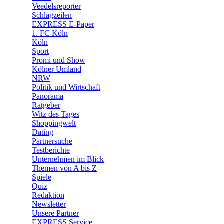
🛒 Shoppingwelt
Veedelsreporter
🧩 Spiele
Schlagzeilen
EXPRESS E-Paper
1. FC Köln
Köln
Sport
Promi und Show
Kölner Umland
NRW
Politik und Wirtschaft
Panorama
Ratgeber
Witz des Tages
Shoppingwelt
Dating
Partnersuche
Testberichte
Unternehmen im Blick
Themen von A bis Z
Spiele
Quiz
Redaktion
Newsletter
Unsere Partner
EXPRESS Service