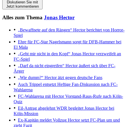
Diskutieren Sie mit
Jetzt kommentieren
Alles zum Thema
Jonas Hector
„Bewaffnete auf den Rängen“
Hector berichtet von Horror-
Spiel
Ehre für FC-Star
Nagelsmann sorgt für DFB-Hammer bei
El Mala
„Geht mir nicht in den Kopf“
Jonas Hector verzweifelt an
FC-Spiel
„Darf da nicht eingreifen“
Hector äußert sich über FC-
Ärger
„Wie dumm?“
Hector ätzt gegen deutsche Fans
Auch Trippel entsetzt
Heftige Fan-Diskussion nach FC-
Wahlarena
FC-Wahlarena mit Hector
Vorstand-Raus-Rufe nach Köln-
Quiz
Eil-Antrag abgelehnt
WDR begleitet Jonas Hector bei
Köln-Mission
Ex-Kapitän meldet Vollzug
Hector setzt FC-Plan um und
zieht Fazit