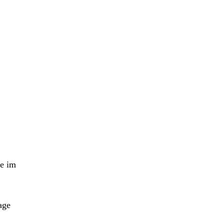
ge im
age