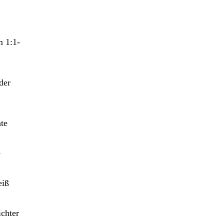
m 1:1-
der
te
e
eiß
ichter