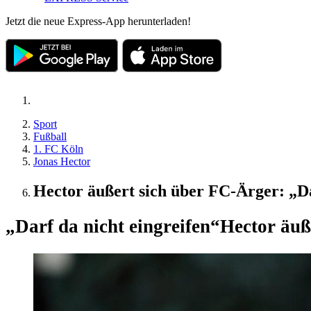
Jetzt die neue Express-App herunterladen!
Sport
Fußball
1. FC Köln
Jonas Hector
Hector äußert sich über FC-Ärger: „Da
„Darf da nicht eingreifen“
Hector äuß