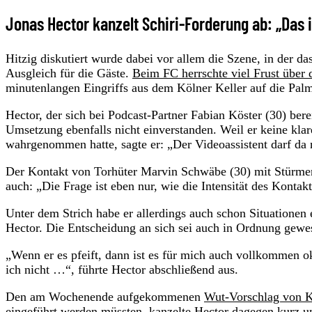
Jonas Hector kanzelt Schiri-Forderung ab: „Das i
Hitzig diskutiert wurde dabei vor allem die Szene, in der d
Ausgleich für die Gäste.
Beim FC herrschte viel Frust über 
minutenlangen Eingriffs aus dem Kölner Keller auf die Pal
Hector, der sich bei Podcast-Partner Fabian Köster (30) berei
Umsetzung ebenfalls nicht einverstanden. Weil er keine kla
wahrgenommen hatte, sagte er: „Der Videoassistent darf da n
Der Kontakt von Torhüter Marvin Schwäbe (30) mit Stürmer 
auch: „Die Frage ist eben nur, wie die Intensität des Kontakt
Unter dem Strich habe er allerdings auch schon Situationen e
Hector. Die Entscheidung an sich sei auch in Ordnung gewes
„Wenn er es pfeift, dann ist es für mich auch vollkommen ok
ich nicht …“, führte Hector abschließend aus.
Den am Wochenende aufgekommenen
Wut-Vorschlag von K
eingeführt werden müssten, kanzelte Hector dagegen kurz u