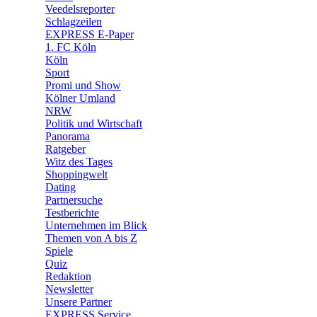
Veedelsreporter
🛒 Shoppingwelt
Schlagzeilen
🧩 Spiele
EXPRESS E-Paper
1. FC Köln
Köln
Sport
Promi und Show
Kölner Umland
NRW
Politik und Wirtschaft
Panorama
Ratgeber
Witz des Tages
Shoppingwelt
Dating
Partnersuche
Testberichte
Unternehmen im Blick
Themen von A bis Z
Spiele
Quiz
Redaktion
Newsletter
Unsere Partner
EXPRESS Service