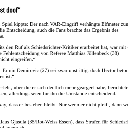
st doof“
as Spiel kippte: Der nach VAR-Eingriff verhängte Elfmeter zu
die Entscheidung
, auch die Fans brachte das Ergebnis des
me.
ts den Ruf als Schiedsrichter-Kritiker erarbeitet hat, war mit 
re Fehlentscheidung von Referee Matthias Jöllenbeck (38)
icht eingreifen.“
Ermin Demirovic (27) sei zwar unstrittig, doch Hector beton
es ist.“
rlebt, über die er sich deutlich mehr geärgert habe, berichtet
en, allerdings seien für ihn die Umstände entscheidend.
ay, dass er bestehen bleibt. Nur wenn er nicht pfeift, dann w
laus Gjasula
(35/Rot-Weiss Essen), dass Strafen für Schiedsr
nd knapp ab.