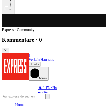
Kommentare
Express · Community
Kommentare · 0
1
Verkehr
Hau raus
Konto
Menü
🐐 1. FC Köln
♥️ Köln
⭐ Promi
Home
🏆 Sport