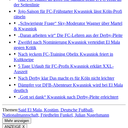
der Seitenlinie
Jojo-Saison für FC-Frühstarter
Kwasniok lässt Köln-Profi
rätseln
„Schwierigste Frage“
Sky-Moderator Wagner über Martel
& Kwasniok
„Daran arbeiten wir“
Die FC-Lehren aus der Derby-Pleite
Zweifel nach Nominierung
Kwasniok verteidigt El Mala
gegen Kritik
Nach jeckem FC-Training
Obelix Kwasniok feiert in
Kultkneipe
5 Tage Urlaub für FC-Profis
Kwasniok erklärt XXL-
Auszeit
Nach Derby klar
Das macht es für Köln nicht leichter
Dämpfer vor DFB-Abenteuer
Kwasniok wird bei El Mala
deutlich
„Gott sei dank“
Kwasniok nach Derby-Pleite erleichtert
Themen:
Said El Mala
Kostüm
Deutsche Fußball-
Nationalmannschaft
Friedhelm Funkel
Julian Nagelsmann
Mehr anzeigen
ANZEIGE X