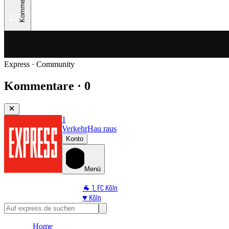
Kommentare
Express · Community
Kommentare · 0
1
Verkehr
Hau raus
Konto
Menü
🐐 1. FC Köln
♥️ Köln
⭐ Promi
🏆 Sport
Home