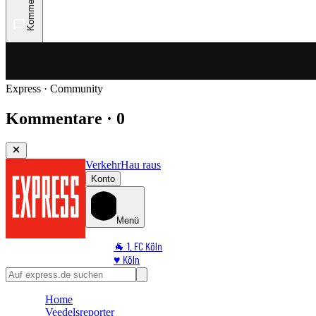
Kommentare
Express · Community
Kommentare · 0
Verkehr
Hau raus
Konto
Menü
🐐 1. FC Köln
♥️ Köln
⭐ Promi
🏆 Sport
Home
🛒 Shoppingwelt
Veedelsreporter