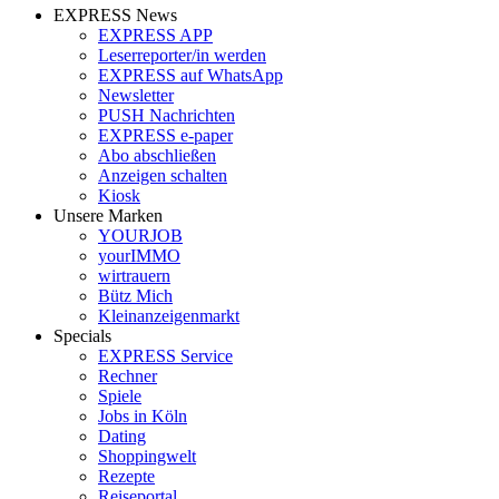
EXPRESS News
EXPRESS APP
Leserreporter/in werden
EXPRESS auf WhatsApp
Newsletter
PUSH Nachrichten
EXPRESS e-paper
Abo abschließen
Anzeigen schalten
Kiosk
Unsere Marken
YOURJOB
yourIMMO
wirtrauern
Bütz Mich
Kleinanzeigenmarkt
Specials
EXPRESS Service
Rechner
Spiele
Jobs in Köln
Dating
Shoppingwelt
Rezepte
Reiseportal