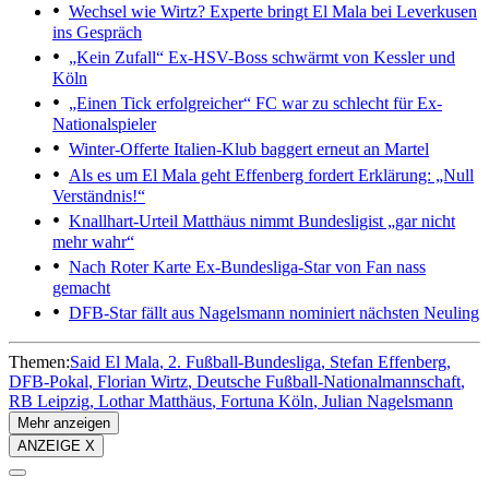
Wechsel wie Wirtz?
Experte bringt El Mala bei Leverkusen
ins Gespräch
„Kein Zufall“
Ex-HSV-Boss schwärmt von Kessler und
Köln
„Einen Tick erfolgreicher“
FC war zu schlecht für Ex-
Nationalspieler
Winter-Offerte
Italien-Klub baggert erneut an Martel
Als es um El Mala geht
Effenberg fordert Erklärung: „Null
Verständnis!“
Knallhart-Urteil
Matthäus nimmt Bundesligist „gar nicht
mehr wahr“
Nach Roter Karte
Ex-Bundesliga-Star von Fan nass
gemacht
DFB-Star fällt aus
Nagelsmann nominiert nächsten Neuling
Themen:
Said El Mala
2. Fußball-Bundesliga
Stefan Effenberg
DFB-Pokal
Florian Wirtz
Deutsche Fußball-Nationalmannschaft
RB Leipzig
Lothar Matthäus
Fortuna Köln
Julian Nagelsmann
Mehr anzeigen
ANZEIGE X