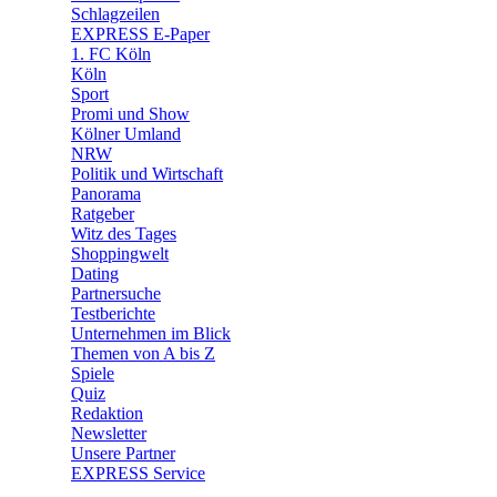
🧩 Spiele
Schlagzeilen
EXPRESS E-Paper
1. FC Köln
Köln
Sport
Promi und Show
Kölner Umland
NRW
Politik und Wirtschaft
Panorama
Ratgeber
Witz des Tages
Shoppingwelt
Dating
Partnersuche
Testberichte
Unternehmen im Blick
Themen von A bis Z
Spiele
Quiz
Redaktion
Newsletter
Unsere Partner
EXPRESS Service