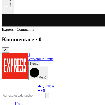
Kommentare
Express · Community
Kommentare · 0
1
Verkehr
Hau raus
Konto
Menü
🐐 1. FC Köln
♥️ Köln
⭐ Promi
🏆 Sport
Home