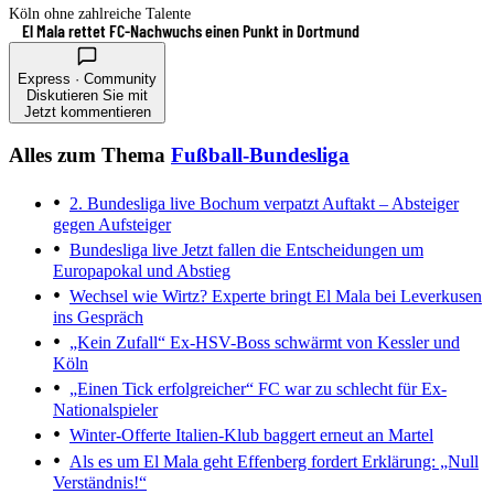
Köln ohne zahlreiche Talente
El Mala rettet FC-Nachwuchs einen Punkt in Dortmund
Express · Community
Diskutieren Sie mit
Jetzt kommentieren
Alles zum Thema
Fußball-Bundesliga
2. Bundesliga live
Bochum verpatzt Auftakt – Absteiger
gegen Aufsteiger
Bundesliga live
Jetzt fallen die Entscheidungen um
Europapokal und Abstieg
Wechsel wie Wirtz?
Experte bringt El Mala bei Leverkusen
ins Gespräch
„Kein Zufall“
Ex-HSV-Boss schwärmt von Kessler und
Köln
„Einen Tick erfolgreicher“
FC war zu schlecht für Ex-
Nationalspieler
Winter-Offerte
Italien-Klub baggert erneut an Martel
Als es um El Mala geht
Effenberg fordert Erklärung: „Null
Verständnis!“