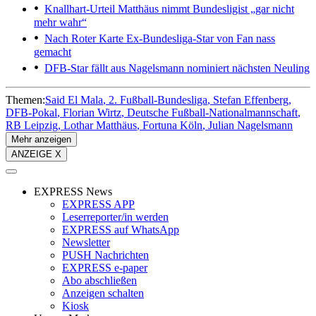
Knallhart-Urteil
Matthäus nimmt Bundesligist „gar nicht
mehr wahr“
Nach Roter Karte
Ex-Bundesliga-Star von Fan nass
gemacht
DFB-Star fällt aus
Nagelsmann nominiert nächsten Neuling
Themen:
Said El Mala
2. Fußball-Bundesliga
Stefan Effenberg
DFB-Pokal
Florian Wirtz
Deutsche Fußball-Nationalmannschaft
RB Leipzig
Lothar Matthäus
Fortuna Köln
Julian Nagelsmann
Mehr anzeigen
ANZEIGE X
EXPRESS News
EXPRESS APP
Leserreporter/in werden
EXPRESS auf WhatsApp
Newsletter
PUSH Nachrichten
EXPRESS e-paper
Abo abschließen
Anzeigen schalten
Kiosk