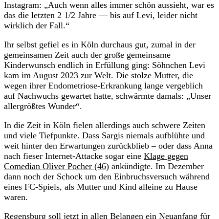
Instagram: „Auch wenn alles immer schön aussieht, war es
das die letzten 2 1/2 Jahre — bis auf Levi, leider nicht
wirklich der Fall.“
Ihr selbst gefiel es in Köln durchaus gut, zumal in der
gemeinsamen Zeit auch der große gemeinsame
Kinderwunsch endlich in Erfüllung ging: Söhnchen Levi
kam im August 2023 zur Welt. Die stolze Mutter, die
wegen ihrer Endometriose-Erkrankung lange vergeblich
auf Nachwuchs gewartet hatte, schwärmte damals: „Unser
allergrößtes Wunder“.
In die Zeit in Köln fielen allerdings auch schwere Zeiten
und viele Tiefpunkte. Dass Sargis niemals aufblühte und
weit hinter den Erwartungen zurückblieb – oder dass Anna
nach fieser Internet-Attacke sogar eine
Klage gegen
Comedian Oliver Pocher (46)
ankündigte. Im Dezember
dann noch der Schock um den Einbruchsversuch während
eines FC-Spiels, als Mutter und Kind alleine zu Hause
waren.
Regensburg soll jetzt in allen Belangen ein Neuanfang für