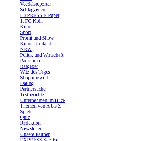
🛒 Shoppingwelt
Veedelsreporter
🧩 Spiele
Schlagzeilen
EXPRESS E-Paper
1. FC Köln
Köln
Sport
Promi und Show
Kölner Umland
NRW
Politik und Wirtschaft
Panorama
Ratgeber
Witz des Tages
Shoppingwelt
Dating
Partnersuche
Testberichte
Unternehmen im Blick
Themen von A bis Z
Spiele
Quiz
Redaktion
Newsletter
Unsere Partner
EXPRESS Service