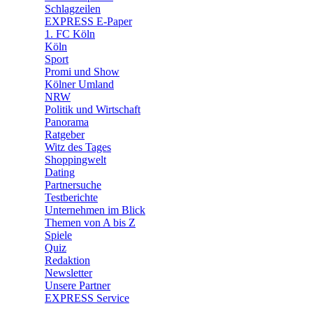
🧩 Spiele
Schlagzeilen
EXPRESS E-Paper
1. FC Köln
Köln
Sport
Promi und Show
Kölner Umland
NRW
Politik und Wirtschaft
Panorama
Ratgeber
Witz des Tages
Shoppingwelt
Dating
Partnersuche
Testberichte
Unternehmen im Blick
Themen von A bis Z
Spiele
Quiz
Redaktion
Newsletter
Unsere Partner
EXPRESS Service