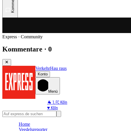
Kommentare
Express · Community
Kommentare · 0
Verkehr
Hau raus
Konto
Menü
🐐 1. FC Köln
♥️ Köln
⭐ Promi
🏆 Sport
Home
🛒 Shoppingwelt
Veedelsreporter