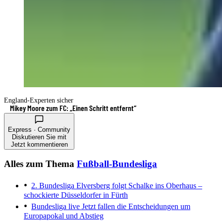
England-Experten sicher
Mikey Moore zum FC: „Einen Schritt entfernt“
Express · Community
Diskutieren Sie mit
Jetzt kommentieren
Alles zum Thema
Fußball-Bundesliga
2. Bundesliga
Elversberg folgt Schalke ins Oberhaus –
schockierte Düsseldorfer in Fürth
Bundesliga live
Jetzt fallen die Entscheidungen um
Europapokal und Abstieg