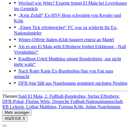
Wechsel wie Wirtz?
Experte bringt El Mala bei Leverkusen
ins Gespräch
„Kein Zufall“
Ex-HSV-Boss schwärmt von Kessler und
Köln
„Einen Tick erfolgreicher“
FC war zu schlecht für Ex-
Nationalspieler
Winter-Offerte
Italien-Klub baggert erneut an Martel
Als es um El Mala geht
Effenberg fordert Erklärung: „Null
Verständnis!“
Knallhart-Urteil
Matthäus nimmt Bundesligist „gar nicht
mehr wahr“
Nach Roter Karte
Ex-Bundesliga-Star von Fan nass
gemacht
DFB-Star fällt aus
Nagelsmann nominiert nächsten Neuling
Themen:
Said El Mala
2. Fußball-Bundesliga
Stefan Effenberg
DFB-Pokal
Florian Wirtz
Deutsche Fußball-Nationalmannschaft
RB Leipzig
Lothar Matthäus
Fortuna Köln
Julian Nagelsmann
Mehr anzeigen
ANZEIGE X