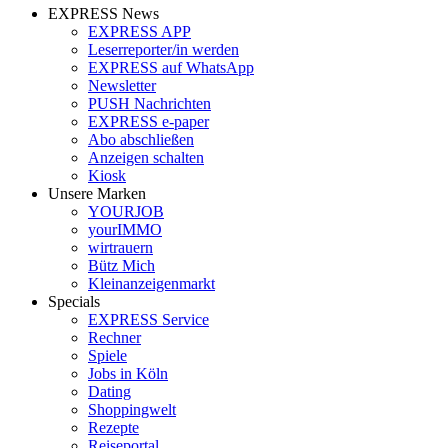
EXPRESS News
EXPRESS APP
Leserreporter/in werden
EXPRESS auf WhatsApp
Newsletter
PUSH Nachrichten
EXPRESS e-paper
Abo abschließen
Anzeigen schalten
Kiosk
Unsere Marken
YOURJOB
yourIMMO
wirtrauern
Bütz Mich
Kleinanzeigenmarkt
Specials
EXPRESS Service
Rechner
Spiele
Jobs in Köln
Dating
Shoppingwelt
Rezepte
Reiseportal