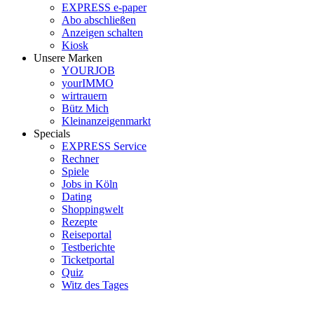
EXPRESS e-paper
Abo abschließen
Anzeigen schalten
Kiosk
Unsere Marken
YOURJOB
yourIMMO
wirtrauern
Bütz Mich
Kleinanzeigenmarkt
Specials
EXPRESS Service
Rechner
Spiele
Jobs in Köln
Dating
Shoppingwelt
Rezepte
Reiseportal
Testberichte
Ticketportal
Quiz
Witz des Tages