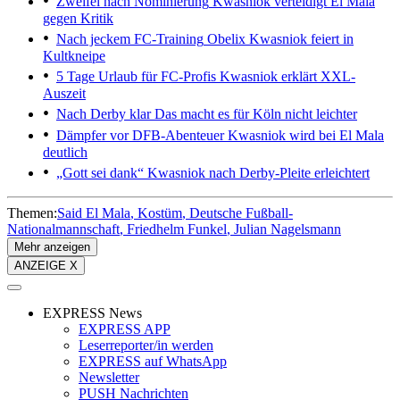
Zweifel nach Nominierung
Kwasniok verteidigt El Mala
gegen Kritik
Nach jeckem FC-Training
Obelix Kwasniok feiert in
Kultkneipe
5 Tage Urlaub für FC-Profis
Kwasniok erklärt XXL-
Auszeit
Nach Derby klar
Das macht es für Köln nicht leichter
Dämpfer vor DFB-Abenteuer
Kwasniok wird bei El Mala
deutlich
„Gott sei dank“
Kwasniok nach Derby-Pleite erleichtert
Themen:
Said El Mala
Kostüm
Deutsche Fußball-
Nationalmannschaft
Friedhelm Funkel
Julian Nagelsmann
Mehr anzeigen
ANZEIGE X
EXPRESS News
EXPRESS APP
Leserreporter/in werden
EXPRESS auf WhatsApp
Newsletter
PUSH Nachrichten