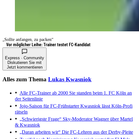
„Sollte anfangen, zu packen“
Vor möglicher Leihe: Trainer testet FC-Kandidat
Express · Community
Diskutieren Sie mit
Jetzt kommentieren
Alles zum Thema
Lukas Kwasniok
Alle FC-Trainer ab 2000
Sie standen beim 1. FC Köln an
der Seitenlinie
Jojo-Saison für FC-Frühstarter
Kwasniok lässt Köln-Profi
rätseln
„Schwierigste Frage“
Sky-Moderator Wagner über Martel
& Kwasniok
„Daran arbeiten wir“
Die FC-Lehren aus der Derby-Pleite