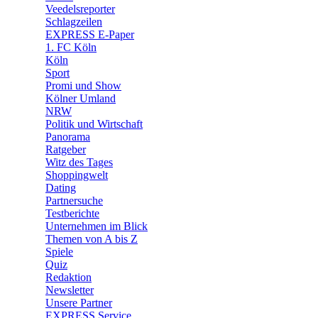
🛒 Shoppingwelt
Veedelsreporter
🧩 Spiele
Schlagzeilen
EXPRESS E-Paper
1. FC Köln
Köln
Sport
Promi und Show
Kölner Umland
NRW
Politik und Wirtschaft
Panorama
Ratgeber
Witz des Tages
Shoppingwelt
Dating
Partnersuche
Testberichte
Unternehmen im Blick
Themen von A bis Z
Spiele
Quiz
Redaktion
Newsletter
Unsere Partner
EXPRESS Service