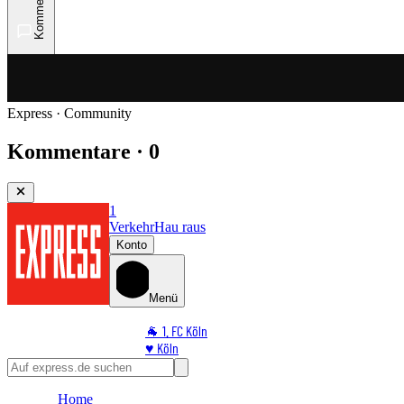
Kommentare
Express · Community
Kommentare · 0
1
Verkehr
Hau raus
Konto
Menü
🐐 1. FC Köln
♥️ Köln
⭐ Promi
🏆 Sport
Home