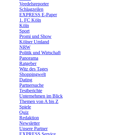
Veedelsreporter
🛒 Shoppingwelt
Schlagzeilen
🧩 Spiele
EXPRESS E-Paper
1. FC Köln
Köln
Sport
Promi und Show
Kölner Umland
NRW
Politik und Wirtschaft
Panorama
Ratgeber
Witz des Tages
Shoppingwelt
Dating
Partnersuche
Testberichte
Unternehmen im Blick
Themen von A bis Z
Spiele
Quiz
Redaktion
Newsletter
Unsere Partner
EXPRESS Service