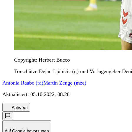
Copyright: Herbert Bucco
Torschütze Dejan Ljubicic (r.) und Vorlagengeber De
Antonia Raabe (ra)
Martin Zenge (mze)
Aktualisiert:
05.10.2022, 08:28
Anhören
Auf Google bevorzugen