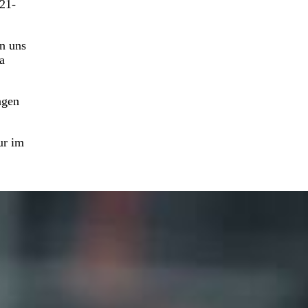
 21-
n uns
a
ngen
ur im