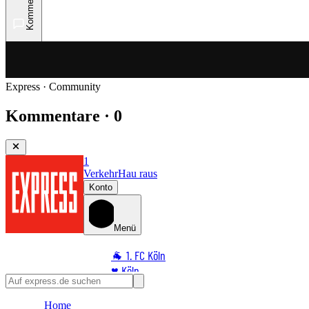
Kommentare
Express · Community
Kommentare · 0
1
Verkehr
Hau raus
Konto
Menü
🐐 1. FC Köln
♥️ Köln
⭐ Promi
Home
🏆 Sport