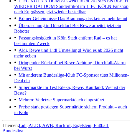
1. FC KÖLN x DOM Ausweichtrikot 2025/26
ENDLICH
WIEDER DA! DOM Sondertrikot im 1. FC KÖLN Fanshop
nach Engpässen jetzt wieder bestellbar
Kölner Geheimnisse
Das Brauhaus, das keiner mehr kennt
Überraschung in Düsseldorf
Bei Rewe arbeitet jetzt ein
Roboter
Fassungslosigkeit in Köln
Stadt entfernt Rad – es hat
bestimmten Zweck
Aldi, Rewe und Lidl
Umstellung! Wird es ab 2026 nicht
mehr geben
Dringender Rückruf bei Rewe
Achtung, Durchfall-Alarm
bei Wurst
Mit anderem Bundesliga-Klub
FC-Sponsor tütet Millionen-
Deal ein
Supermärkte im Test
Edeka, Rewe, Kaufland: Wer ist der
Beste?
Mehrere Verletzte
Supermarktdach eingestürzt
Preise stark gestiegen
Supermärkte sichern Produkt – auch
in Köln
Themen:
Lidl
ALDI
AWB
Rückruf
Eigelstein
Fußball-
Bundesliga