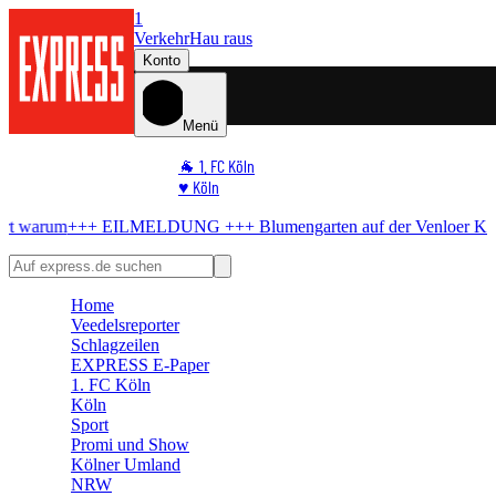
1
Verkehr
Hau raus
Konto
Menü
🐐 1. FC Köln
♥️ Köln
⭐ Promi
UNG +++
Blumengarten auf der Venloer
Kostenlos-Konzert in Köln ab
🏆 Sport
🛒 Shoppingwelt
🧩 Spiele
Home
Veedelsreporter
Schlagzeilen
EXPRESS E-Paper
1. FC Köln
Köln
Sport
Promi und Show
Kölner Umland
NRW