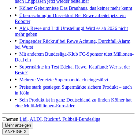
nach Engpässen jetzt wieder bestellbar
Kölner Geheimnisse
Das Brauhaus, das keiner mehr kennt
Überraschung in Düsseldorf
Bei Rewe arbeitet jetzt ein
Roboter
Aldi, Rewe und Lidl
Umstellung! Wird es ab 2026 nicht
mehr geben
Dringender Rückruf bei Rewe
Achtung, Durchfall-Alarm
bei Wurst
Mit anderem Bundesliga-Klub
FC-Sponsor tütet Millionen-
Deal ein
Supermärkte im Test
Edeka, Rewe, Kaufland: Wer ist der
Beste?
Mehrere Verletzte
Supermarktdach eingestürzt
Preise stark gestiegen
Supermärkte sichern Produkt – auch
in Köln
Sein Produkt ist in ganz Deutschland zu finden
Kölner hat
eine Multi-Millionen-Euro-Idee
Themen:
Lidl
ALDI
Rückruf
Fußball-Bundesliga
Mehr anzeigen
ANZEIGE X