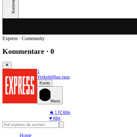
Kommentare
Express · Community
Kommentare · 0
1
Verkehr
Hau raus
Konto
Menü
🐐 1. FC Köln
♥️ Köln
⭐ Promi
🏆 Sport
Home