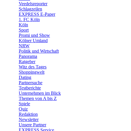
🛒 Shoppingwelt
Veedelsreporter
🧩 Spiele
Schlagzeilen
EXPRESS E-Paper
1. FC Köln
Köln
Sport
Promi und Show
Kölner Umland
NRW
Politik und Wirtschaft
Panorama
Ratgeber
Witz des Tages
Shoppingwelt
Dating
Partnersuche
Testberichte
Unternehmen im Blick
Themen von A bis Z
Spiele
Quiz
Redaktion
Newsletter
Unsere Partner
EXPRESS Service