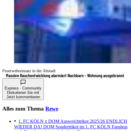
Feuerwehreinsatz in der Altstadt
Massive Rauchentwicklung alarmiert Nachbarn – Wohnung ausgebrannt
Express · Community
Diskutieren Sie mit
Jetzt kommentieren
Alles zum Thema
Rewe
1. FC KÖLN x DOM Ausweichtrikot 2025/26
ENDLICH
WIEDER DA! DOM Sondertrikot im 1. FC KÖLN Fanshop