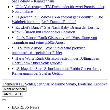
Sat.1-Show – Krankenhaus
Üble Verletzungen
TV-Dreh endet für zwei Promis in der
Notaufnahme
Er gewann RTL-Show
Ex-Kandidat ganz deutlich: „Die
Wahrheit über die ‚Let’s Dance‘-Familie“
Ex-„Let's Dance“-Star
Nach Baby-Drama der Lusins:
Rúrik Gíslason mit emotionaler Reaktion
„Let's Dance“
Rúrik Gíslason verrät Vorstellung von
Traumfrau und seine größte Angst
„TV total Autoball WM“
Spiel wird plötzlich
unterbrochen – peinlicher Fehler
Harte Worte
Rúrik Gíslason pestet in der „Ultimativen
Chart Show“ über Schlager-Star
„Schlag den Star“
Schockmoment: Robin Gosens bringt
Kameramann bei Spiel in Gefahr
Themen:
RTL
Schlag den Star
Massimo Sinato
Ekaterina Leonova
Mehr anzeigen
ANZEIGE X
EXPRESS News