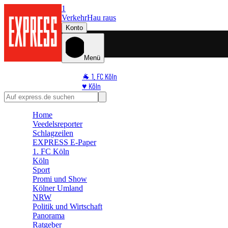
1
Verkehr
Hau raus
Konto
Menü
🐐 1. FC Köln
♥️ Köln
⭐ Promi
🏆 Sport
Home
🛒 Shoppingwelt
Veedelsreporter
🧩 Spiele
Schlagzeilen
EXPRESS E-Paper
1. FC Köln
Köln
Sport
Promi und Show
Kölner Umland
NRW
Politik und Wirtschaft
Panorama
Ratgeber