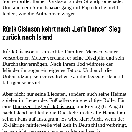
Sonnenbrille, flaniert Gíslason an der Strandpromenade.
Und auch ein Strandspaziergang mit Papa durfte nicht
fehlen, wie die Aufnahmen zeigen.
Rúrik Gíslason kehrt nach „Let's Dance”-Sieg
zurück nach Island
Rúrik Gíslason ist ein echter Familien-Mensch, seiner
verstorbenen Mutter verdankt er seine Disziplin und sein
Durchhaltevermögen. Nach ihrem Tod widmete der
Isländer ihr sogar ein eigenes Tattoo. Und auch die
Unterstützung seiner restlichen Familie bedeutet dem 33-
Jährigen sehr viel.
Aber nicht nur seine Liebsten, sondern auch seine Heimat
spielen im Leben des Fußballers eine wichtige Rolle. Für
eine
Hochzeit flog Rúrik Gíslason
am Freitag (6. Augst)
nach Island und teilte die Rückkehr in die alte Heimat mit
seinen Fans auf Instagram. Es wird klar: Auch, wenn der
33-Jährige mittlerweile viel Zeit in Deutschland verbringt,
hat er nicht vergessen, wo er aufgewachsen ist.