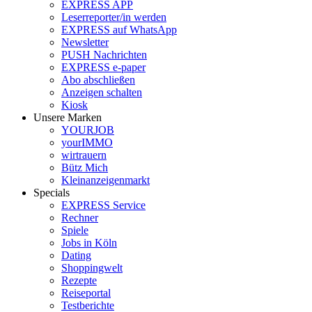
EXPRESS APP
Leserreporter/in werden
EXPRESS auf WhatsApp
Newsletter
PUSH Nachrichten
EXPRESS e-paper
Abo abschließen
Anzeigen schalten
Kiosk
Unsere Marken
YOURJOB
yourIMMO
wirtrauern
Bütz Mich
Kleinanzeigenmarkt
Specials
EXPRESS Service
Rechner
Spiele
Jobs in Köln
Dating
Shoppingwelt
Rezepte
Reiseportal
Testberichte