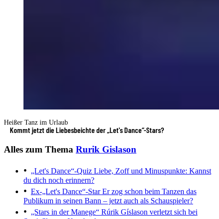
Heißer Tanz im Urlaub
Kommt jetzt die Liebesbeichte der „Let's Dance“-Stars?
Alles zum Thema
Rurik Gislason
„Let's Dance“-Quiz
Liebe, Zoff und Minuspunkte: Kannst
du dich noch erinnern?
Ex-„Let's Dance“-Star
Er zog schon beim Tanzen das
Publikum in seinen Bann – jetzt auch als Schauspieler?
„Stars in der Manege“
Rúrik Gíslason verletzt sich bei