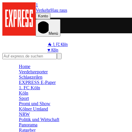
1
Verkehr
Hau raus
Konto
Menü
🐐 1. FC Köln
♥️ Köln
⭐ Promi
🏆 Sport
Home
🛒 Shoppingwelt
Veedelsreporter
🧩 Spiele
Schlagzeilen
EXPRESS E-Paper
1. FC Köln
Köln
Sport
Promi und Show
Kölner Umland
NRW
Politik und Wirtschaft
Panorama
Ratgeber