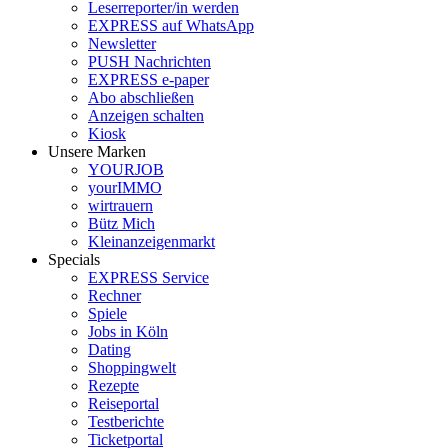
Leserreporter/in werden
EXPRESS auf WhatsApp
Newsletter
PUSH Nachrichten
EXPRESS e-paper
Abo abschließen
Anzeigen schalten
Kiosk
Unsere Marken
YOURJOB
yourIMMO
wirtrauern
Bütz Mich
Kleinanzeigenmarkt
Specials
EXPRESS Service
Rechner
Spiele
Jobs in Köln
Dating
Shoppingwelt
Rezepte
Reiseportal
Testberichte
Ticketportal