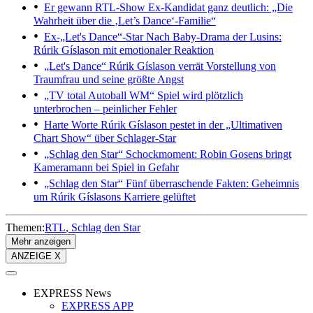
Er gewann RTL-Show
Ex-Kandidat ganz deutlich: „Die
Wahrheit über die ‚Let’s Dance‘-Familie“
Ex-„Let's Dance“-Star
Nach Baby-Drama der Lusins:
Rúrik Gíslason mit emotionaler Reaktion
„Let's Dance“
Rúrik Gíslason verrät Vorstellung von
Traumfrau und seine größte Angst
„TV total Autoball WM“
Spiel wird plötzlich
unterbrochen – peinlicher Fehler
Harte Worte
Rúrik Gíslason pestet in der „Ultimativen
Chart Show“ über Schlager-Star
„Schlag den Star“
Schockmoment: Robin Gosens bringt
Kameramann bei Spiel in Gefahr
„Schlag den Star“
Fünf überraschende Fakten: Geheimnis
um Rúrik Gíslasons Karriere gelüftet
Themen:
RTL
Schlag den Star
Mehr anzeigen
ANZEIGE X
EXPRESS News
EXPRESS APP