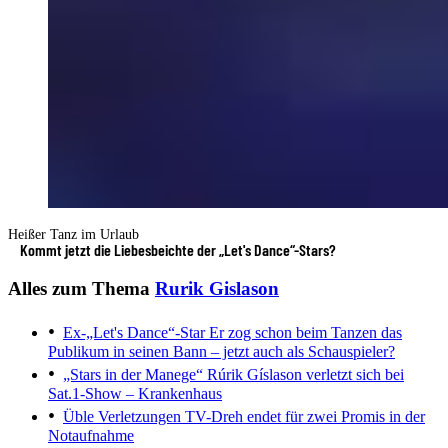
Heißer Tanz im Urlaub
Kommt jetzt die Liebesbeichte der „Let's Dance“-Stars?
Alles zum Thema
Rurik Gislason
Ex-„Let's Dance“-Star
Er zog schon beim Tanzen das
Publikum in seinen Bann – jetzt auch als Schauspieler?
„Stars in der Manege“
Rúrik Gíslason verletzt sich bei
Sat.1-Show – Krankenhaus
Üble Verletzungen
TV-Dreh endet für zwei Promis in der
Notaufnahme