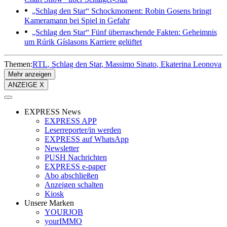
„Schlag den Star“
Schockmoment: Robin Gosens bringt
Kameramann bei Spiel in Gefahr
„Schlag den Star“
Fünf überraschende Fakten: Geheimnis
um Rúrik Gíslasons Karriere gelüftet
Themen:
RTL
Schlag den Star
Massimo Sinato
Ekaterina Leonova
Mehr anzeigen
ANZEIGE X
EXPRESS News
EXPRESS APP
Leserreporter/in werden
EXPRESS auf WhatsApp
Newsletter
PUSH Nachrichten
EXPRESS e-paper
Abo abschließen
Anzeigen schalten
Kiosk
Unsere Marken
YOURJOB
yourIMMO