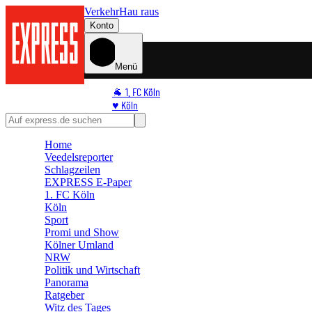
Verkehr
Hau raus
Konto
Menü
🐐 1. FC Köln
♥️ Köln
⭐ Promi
🏆 Sport
Home
🛒 Shoppingwelt
Veedelsreporter
🧩 Spiele
Schlagzeilen
EXPRESS E-Paper
1. FC Köln
Köln
Sport
Promi und Show
Kölner Umland
NRW
Politik und Wirtschaft
Panorama
Ratgeber
Witz des Tages