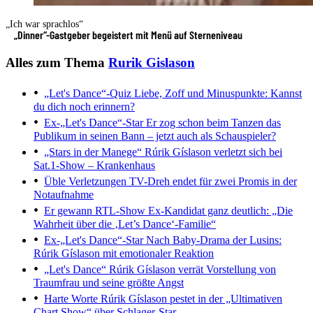
„Ich war sprachlos“
„Dinner“-Gastgeber begeistert mit Menü auf Sterneniveau
Alles zum Thema
Rurik Gislason
„Let's Dance“-Quiz
Liebe, Zoff und Minuspunkte: Kannst
du dich noch erinnern?
Ex-„Let's Dance“-Star
Er zog schon beim Tanzen das
Publikum in seinen Bann – jetzt auch als Schauspieler?
„Stars in der Manege“
Rúrik Gíslason verletzt sich bei
Sat.1-Show – Krankenhaus
Üble Verletzungen
TV-Dreh endet für zwei Promis in der
Notaufnahme
Er gewann RTL-Show
Ex-Kandidat ganz deutlich: „Die
Wahrheit über die ‚Let’s Dance‘-Familie“
Ex-„Let's Dance“-Star
Nach Baby-Drama der Lusins:
Rúrik Gíslason mit emotionaler Reaktion
„Let's Dance“
Rúrik Gíslason verrät Vorstellung von
Traumfrau und seine größte Angst
Harte Worte
Rúrik Gíslason pestet in der „Ultimativen
Chart Show“ über Schlager-Star