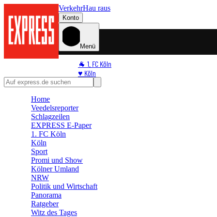
Verkehr
Hau raus
Konto
Menü
🐐 1. FC Köln
♥️ Köln
⭐ Promi
🏆 Sport
Home
Veedelsreporter
🛒 Shoppingwelt
Schlagzeilen
🧩 Spiele
EXPRESS E-Paper
1. FC Köln
Köln
Sport
Promi und Show
Kölner Umland
NRW
Politik und Wirtschaft
Panorama
Ratgeber
Witz des Tages