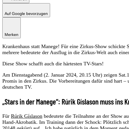
Auf Google bevorzugen
Merken
Krankenhaus statt Manege! Für eine Zirkus-Show schickte S
mehrere bedeutete der Ausflug in die Zirkus-Welt auch ein
Diese Show schafft auch die härtesten TV-Stars!
Am Dienstagabend (2. Januar 2024, 20.15 Uhr) zeigen Sat.1
Promis in den Zirkus. Die Vorbereitungen dafür sind hart –
deutschen TV.
„Stars in der Manege“: Rúrik Gíslason muss ins 
Für
Rúrik Gíslason
bedeutete die Teilnahme an der Show au
Hand-Akrobatik. Im Training dann der Schock: Plötzlich sch
20148 gekürt) auf. „Ich habe natürlich in dem Moment gedach