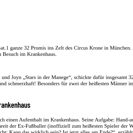
at.1 ganze 32 Promis ins Zelt des Circus Krone in München.
en Besuch im Krankenhaus.
 und Joyn „Stars in der Manege“, schickte dafür insgesamt 3
 und schmerzhaft! Besonders für zwei der heißesten Männer i
Krankenhaus
ch einen Aufenthalt im Krankenhaus. Seine Aufgabe: Hand-a
reit der Ex-Fußballer (inoffiziell zum heißesten Spieler der
t: Kann das wirklich sein? Ist jetzt alles am Ende?“, erzählt