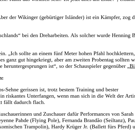
r der Wikinger (gebürtiger Isländer) ist ein Kämpfer, zog d
utschlands“ bei den Dreharbeiten. Als solcher wurde Henning
in. „Ich sollte an einem fünf Meter hohen Pfahl hochklettern
les ganz gut hingekriegt, aber am zweiten Probentag sollten w
e heruntergesprungen ist“, so der Schauspieler gegenüber „
Bi
m:
-Sehne gerissen ist, trotz bestem Training und bester
 ein riskantes Unterfangen, wenn man sich in die Welt der Arti
 fällt dadurch flach.
Zuschauerinnen und Zuschauer dafür Performances von Sarah
eyenne Pahde (Flying Pole), Fernanda Brandão (Seiltanz), Pa
omischen Trampolin), Hardy Krüger Jr. (Ballett fürs Pferd) 