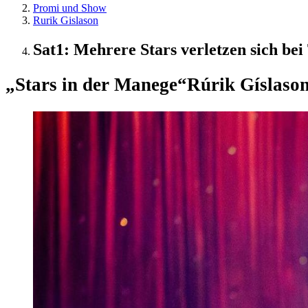
Promi und Show
Rurik Gislason
Sat1: Mehrere Stars verletzen sich b
„Stars in der Manege“
Rúrik Gíslason