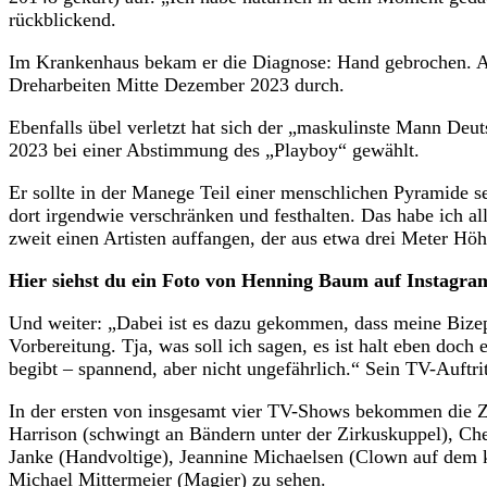
rückblickend.
Im Krankenhaus bekam er die Diagnose: Hand gebrochen. Abe
Dreharbeiten Mitte Dezember 2023 durch.
Ebenfalls übel verletzt hat sich der „maskulinste Mann De
2023 bei einer Abstimmung des „Playboy“ gewählt.
Er sollte in der Manege Teil einer menschlichen Pyramide se
dort irgendwie verschränken und festhalten. Das habe ich al
zweit einen Artisten auffangen, der aus etwa drei Meter Höh
Hier siehst du ein Foto von Henning Baum auf Instagra
Und weiter: „Dabei ist es dazu gekommen, dass meine Bizeps
Vorbereitung. Tja, was soll ich sagen, es ist halt eben doch
begibt – spannend, aber nicht ungefährlich.“ Sein TV-Auftritt
In der ersten von insgesamt vier TV-Shows bekommen die 
Harrison (schwingt an Bändern unter der Zirkuskuppel), Ch
Janke (Handvoltige), Jeannine Michaelsen (Clown auf dem k
Michael Mittermeier (Magier) zu sehen.