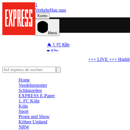
1
Verkehr
Hau raus
Konto
Menü
🐐 1. FC Köln
♥️ Köln
⭐ Promi
 +++
Highlight-Test im Ticker
Startelf da – WM-Star gibt FC-Debüt
🏆 Sport
🛒 Shoppingwelt
Home
🧩 Spiele
Veedelsreporter
Schlagzeilen
EXPRESS E-Paper
1. FC Köln
Köln
Sport
Promi und Show
Kölner Umland
NRW