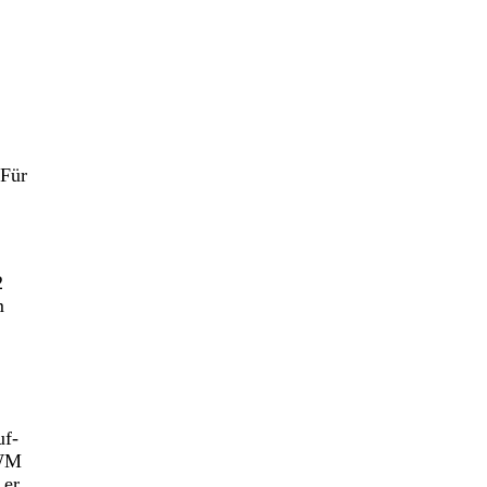
 Für
2
m
uf-
 WM
 er