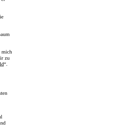
ie
 Baum
, mich
ir zu
ld
“.
sten
ul
und