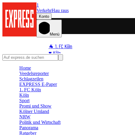
1
Verkehr
Hau raus
Konto
Menü
🐐 1. FC Köln
♥️ Köln
⭐ Promi
Home
🏆 Sport
Veedelsreporter
🛒 Shoppingwelt
Schlagzeilen
🧩 Spiele
EXPRESS E-Paper
1. FC Köln
Köln
Sport
Promi und Show
Kölner Umland
NRW
Politik und Wirtschaft
Panorama
Ratgeber