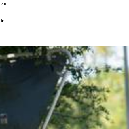
e am
del