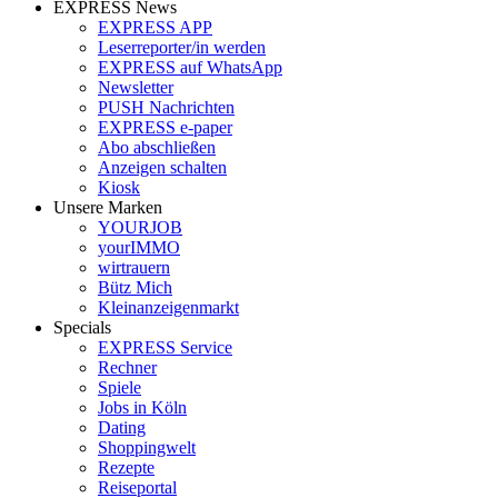
EXPRESS News
EXPRESS APP
Leserreporter/in werden
EXPRESS auf WhatsApp
Newsletter
PUSH Nachrichten
EXPRESS e-paper
Abo abschließen
Anzeigen schalten
Kiosk
Unsere Marken
YOURJOB
yourIMMO
wirtrauern
Bütz Mich
Kleinanzeigenmarkt
Specials
EXPRESS Service
Rechner
Spiele
Jobs in Köln
Dating
Shoppingwelt
Rezepte
Reiseportal