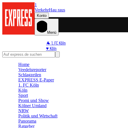
1
Verkehr
Hau raus
Konto
Menü
🐐 1. FC Köln
♥️ Köln
⭐ Promi
🏆 Sport
Home
🛒 Shoppingwelt
Veedelsreporter
🧩 Spiele
Schlagzeilen
EXPRESS E-Paper
1. FC Köln
Köln
Sport
Promi und Show
Kölner Umland
NRW
Politik und Wirtschaft
Panorama
Ratgeber