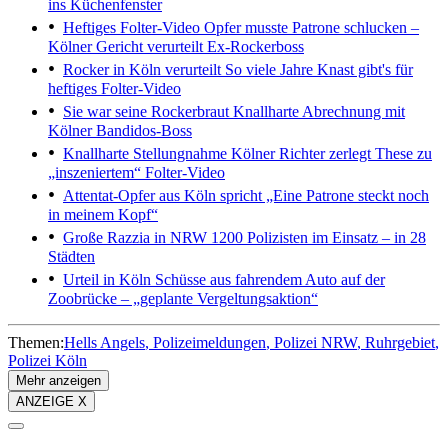
ins Küchenfenster
Heftiges Folter-Video
Opfer musste Patrone schlucken –
Kölner Gericht verurteilt Ex-Rockerboss
Rocker in Köln verurteilt
So viele Jahre Knast gibt's für
heftiges Folter-Video
Sie war seine Rockerbraut
Knallharte Abrechnung mit
Kölner Bandidos-Boss
Knallharte Stellungnahme
Kölner Richter zerlegt These zu
„inszeniertem“ Folter-Video
Attentat-Opfer aus Köln spricht
„Eine Patrone steckt noch
in meinem Kopf“
Große Razzia in NRW
1200 Polizisten im Einsatz – in 28
Städten
Urteil in Köln
Schüsse aus fahrendem Auto auf der
Zoobrücke – „geplante Vergeltungsaktion“
Themen:
Hells Angels
Polizeimeldungen
Polizei NRW
Ruhrgebiet
Polizei Köln
Mehr anzeigen
ANZEIGE X